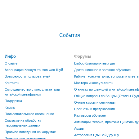
События
Инфо
Форумы
О сайте
Выбор благоприятных дат
Ассоциация Консультантов Фен-Шуй
Дистанционное и заочное обучение
Возможности пользователей
Кабинет консультанта, вопросы и ответ
Контакты
Мастера и консультанты
Сотрудничество с консультантами
О книгах по фэн-шуй и китайской метаф
китайской метафизики
Общие вопросы по Ба-цзы (Столпы Судь
Поддержка
Очные курсы и семинары
Карма
Прогнозы и предсказания
Пользовательское соглашение
Разговоры обо всем
Согласие на обработку
Активации, теория, практика Ци Мэнь Ду
персональных данных
Архив
Правила поведения на Форумах
Астрология Цзы Вэй Доу Шу
Правила для размещения