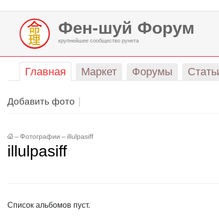
Фен-шуй Форум
крупнейшее сообщество рунета
Главная
Маркет
Форумы
Стать
Добавить фото
–
Фотографии
–
illulpasiff
illulpasiff
Список альбомов пуст.