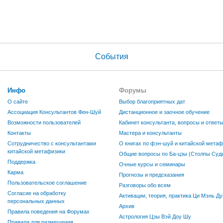
События
Инфо
Форумы
О сайте
Выбор благоприятных дат
Ассоциация Консультантов Фен-Шуй
Дистанционное и заочное обучение
Возможности пользователей
Кабинет консультанта, вопросы и ответ
Контакты
Мастера и консультанты
Сотрудничество с консультантами
О книгах по фэн-шуй и китайской метаф
китайской метафизики
Общие вопросы по Ба-цзы (Столпы Судь
Поддержка
Очные курсы и семинары
Карма
Прогнозы и предсказания
Пользовательское соглашение
Разговоры обо всем
Согласие на обработку
Активации, теория, практика Ци Мэнь Ду
персональных данных
Архив
Правила поведения на Форумах
Астрология Цзы Вэй Доу Шу
Правила для размещения