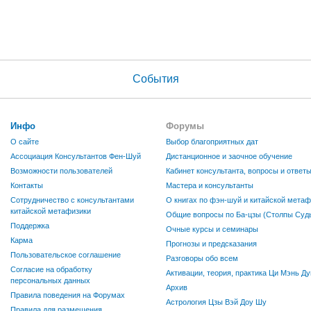
События
Инфо
Форумы
О сайте
Выбор благоприятных дат
Ассоциация Консультантов Фен-Шуй
Дистанционное и заочное обучение
Возможности пользователей
Кабинет консультанта, вопросы и ответ
Контакты
Мастера и консультанты
Сотрудничество с консультантами
О книгах по фэн-шуй и китайской метаф
китайской метафизики
Общие вопросы по Ба-цзы (Столпы Судь
Поддержка
Очные курсы и семинары
Карма
Прогнозы и предсказания
Пользовательское соглашение
Разговоры обо всем
Согласие на обработку
Активации, теория, практика Ци Мэнь Ду
персональных данных
Архив
Правила поведения на Форумах
Астрология Цзы Вэй Доу Шу
Правила для размещения