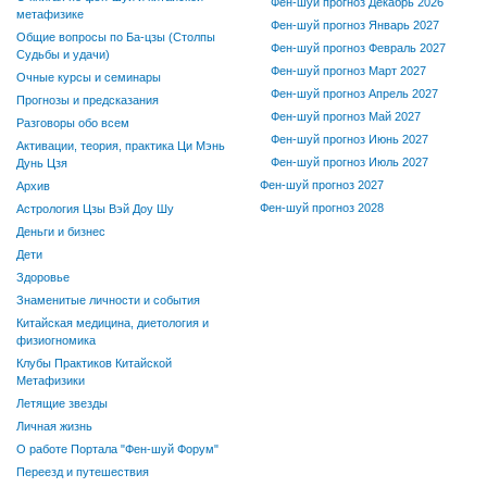
Фен-шуй прогноз Декабрь 2026
метафизике
Фен-шуй прогноз Январь 2027
Общие вопросы по Ба-цзы (Столпы
Фен-шуй прогноз Февраль 2027
Судьбы и удачи)
Фен-шуй прогноз Март 2027
Очные курсы и семинары
Фен-шуй прогноз Апрель 2027
Прогнозы и предсказания
Фен-шуй прогноз Май 2027
Разговоры обо всем
Фен-шуй прогноз Июнь 2027
Активации, теория, практика Ци Мэнь
Фен-шуй прогноз Июль 2027
Дунь Цзя
Фен-шуй прогноз 2027
Архив
Фен-шуй прогноз 2028
Астрология Цзы Вэй Доу Шу
Деньги и бизнес
Дети
Здоровье
Знаменитые личности и события
Китайская медицина, диетология и
физиогномика
Клубы Практиков Китайской
Метафизики
Летящие звезды
Личная жизнь
О работе Портала "Фен-шуй Форум"
Переезд и путешествия