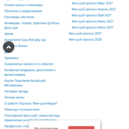
Фен-шуй прогноз Март 2027
Очные курсы и семинары
Фен-шуй прогноз Апрель 2027
Прогнозы и предсказания
Фен-шуй прогноз Май 2027
Разговоры обо всем
Фен-шуй прогноз Июнь 2027
Активации, теория, практика Ци Мэнь
Фен-шуй прогноз Июль 2027
Дунь Цзя
Фен-шуй прогноз 2027
Архив
Фен-шуй прогноз 2028
Астрология Цзы Вэй Доу Шу
Деньги и бизнес
Дети
Здоровье
Знаменитые личности и события
Китайская медицина, диетология и
физиогномика
Клубы Практиков Китайской
Метафизики
Летящие звезды
Личная жизнь
О работе Портала "Фен-шуй Форум"
Переезд и путешествия
Популярный фен-шуй, новые методы
применения китайской метафизики
Профессия, способности, хобби
Мы используем