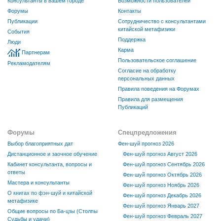
Консультанты в вашем городе
Возможности пользователей
Форумы
Контакты
Публикации
Сотрудничество с консультантами
китайской метафизики
События
Поддержка
Люди
Карма
Партнерам
Пользовательское соглашение
Рекламодателям
Согласие на обработку
персональных данных
Правила поведения на Форумах
Правила для размещения
Публикаций
Форумы
Спецпредложения
Выбор благоприятных дат
Фен-шуй прогноз 2026
Дистанционное и заочное обучение
Фен-шуй прогноз Август 2026
Кабинет консультанта, вопросы и
Фен-шуй прогноз Сентябрь 2026
ответы
Фен-шуй прогноз Октябрь 2026
Мастера и консультанты
Фен-шуй прогноз Ноябрь 2026
О книгах по фэн-шуй и китайской
Фен-шуй прогноз Декабрь 2026
метафизике
Фен-шуй прогноз Январь 2027
Общие вопросы по Ба-цзы (Столпы
Фен-шуй прогноз Февраль 2027
Судьбы и удачи)