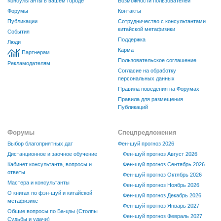
Консультанты в вашем городе
Возможности пользователей
Форумы
Контакты
Публикации
Сотрудничество с консультантами
китайской метафизики
События
Поддержка
Люди
Карма
Партнерам
Пользовательское соглашение
Рекламодателям
Согласие на обработку
персональных данных
Правила поведения на Форумах
Правила для размещения
Публикаций
Форумы
Спецпредложения
Выбор благоприятных дат
Фен-шуй прогноз 2026
Дистанционное и заочное обучение
Фен-шуй прогноз Август 2026
Кабинет консультанта, вопросы и
Фен-шуй прогноз Сентябрь 2026
ответы
Фен-шуй прогноз Октябрь 2026
Мастера и консультанты
Фен-шуй прогноз Ноябрь 2026
О книгах по фэн-шуй и китайской
Фен-шуй прогноз Декабрь 2026
метафизике
Фен-шуй прогноз Январь 2027
Общие вопросы по Ба-цзы (Столпы
Фен-шуй прогноз Февраль 2027
Судьбы и удачи)