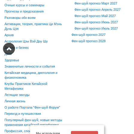
Фен-шуй прогноз Март 2027
Очные курсы и семинары
Фен-шуй прогноз Апрель 2027
Прогнозы и предсказания
Фен-шуй прогноз Май 2027
Разговоры обо всем
Фен-шуй прогноз Июнь 2027
Активации, теория, практика Ци Мэнь
Фен-шуй прогноз Июль 2027
Дунь Цзя
Фен-шуй прогноз 2027
Архив
Фен-шуй прогноз 2028
Астрология Цзы Вэй Доу Шу
Деньги и бизнес
Дети
Здоровье
Знаменитые личности и события
Китайская медицина, диетология и
физиогномика
Клубы Практиков Китайской
Метафизики
Летящие звезды
Личная жизнь
О работе Портала "Фен-шуй Форум"
Переезд и путешествия
Популярный фен-шуй, новые методы
применения китайской метафизики
Профессия, способности, хобби
Мы используем