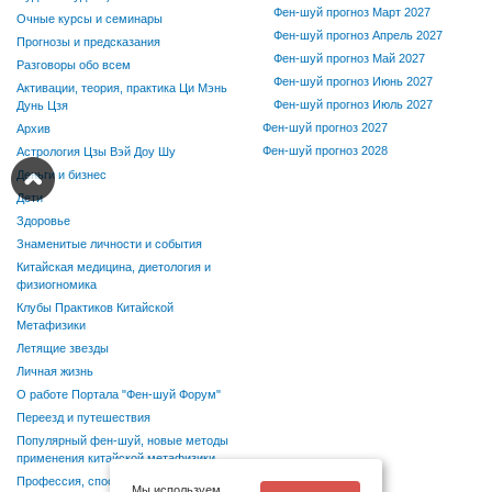
Фен-шуй прогноз Март 2027
Очные курсы и семинары
Фен-шуй прогноз Апрель 2027
Прогнозы и предсказания
Фен-шуй прогноз Май 2027
Разговоры обо всем
Фен-шуй прогноз Июнь 2027
Активации, теория, практика Ци Мэнь
Фен-шуй прогноз Июль 2027
Дунь Цзя
Фен-шуй прогноз 2027
Архив
Фен-шуй прогноз 2028
Астрология Цзы Вэй Доу Шу
Деньги и бизнес
Дети
Здоровье
Знаменитые личности и события
Китайская медицина, диетология и
физиогномика
Клубы Практиков Китайской
Метафизики
Летящие звезды
Личная жизнь
О работе Портала "Фен-шуй Форум"
Переезд и путешествия
Популярный фен-шуй, новые методы
применения китайской метафизики
Профессия, способности, хобби
Мы используем