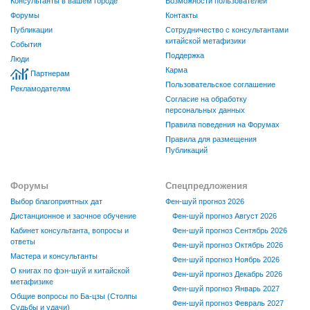
Консультанты в вашем городе
Возможности пользователей
Форумы
Контакты
Публикации
Сотрудничество с консультантами
китайской метафизики
События
Поддержка
Люди
Карма
Партнерам
Пользовательское соглашение
Рекламодателям
Согласие на обработку
персональных данных
Правила поведения на Форумах
Правила для размещения
Публикаций
Форумы
Спецпредложения
Выбор благоприятных дат
Фен-шуй прогноз 2026
Дистанционное и заочное обучение
Фен-шуй прогноз Август 2026
Кабинет консультанта, вопросы и
Фен-шуй прогноз Сентябрь 2026
ответы
Фен-шуй прогноз Октябрь 2026
Мастера и консультанты
Фен-шуй прогноз Ноябрь 2026
О книгах по фэн-шуй и китайской
Фен-шуй прогноз Декабрь 2026
метафизике
Фен-шуй прогноз Январь 2027
Общие вопросы по Ба-цзы (Столпы
Фен-шуй прогноз Февраль 2027
Судьбы и удачи)