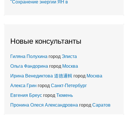
"Сохранение энергии ЯН в
Новые консультанты
Гиляна Полухина
город
Элиста
Ольга Фандорина
город
Москва
Ирина Венедиктова 道德邏輯
город
Москва
Алекса Грин
город
Санкт-Петербург
Евгения Бреус
город
Тюмень
Пронина Олеся Александровна
город
Саратов