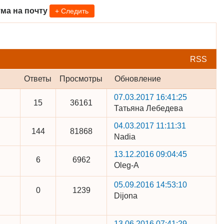
ма на почту
+ Следить
RSS
Ответы
Просмотры
Обновление
07.03.2017 16:41:25
15
36161
Татьяна Лебедева
04.03.2017 11:11:31
144
81868
Nadia
13.12.2016 09:04:45
6
6962
Oleg-A
05.09.2016 14:53:10
0
1239
Dijona
13.06.2016 07:41:29