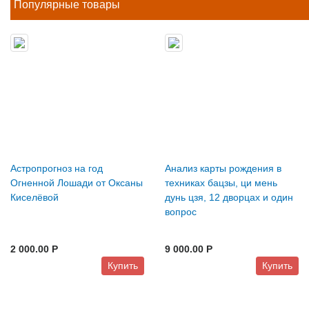
Популярные товары
Астропрогноз на год
Анализ карты рождения в
Огненной Лошади от Оксаны
техниках бацзы, ци мень
Киселёвой
дунь цзя, 12 дворцах и один
вопрос
2 000.00 P
9 000.00 P
Купить
Купить