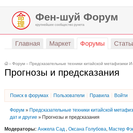
Фен-шуй Форум
крупнейшее сообщество рунета
Главная
Маркет
Форумы
Стать
–
Форум
–
Предсказательные техники китайской метафизики И-
Прогнозы и предсказания
Поиск в форумах
Пользователи
Правила
Войти
Форум
»
Предсказательные техники китайской метафиз
дат и другие
»
Прогнозы и предсказания
Модераторы:
Анжела Сад
,
Оксана Голубова
,
Мастер Фэ