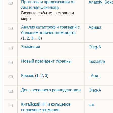
Прогнозы и предсказания от
Anatoly_Soko
Анатолия Соколова
Важные события в стране и
мире
Анализ катастроф и трагедий с
Ариша
большим количеством жертв
(
1
,
2
,
3
...
6
)
Знамения
Oleg-A
Новый президент Украины
muzastra
Кризис
(
1
,
2
,
3
)
_Аня_
День весеннего равноденствия
Oleg-A
Китайский НГ и кольцевое
cai
солнечное затмение