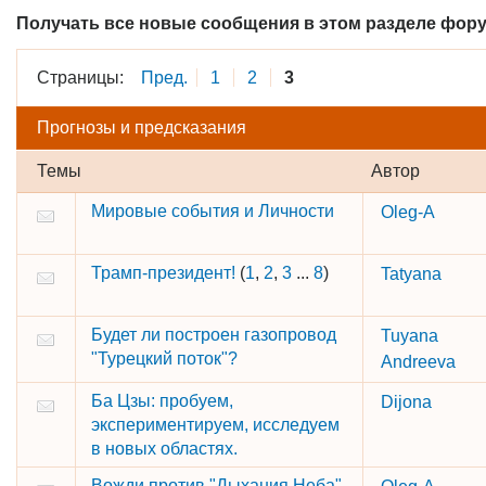
Получать все новые сообщения в этом разделе фору
Страницы:
Пред.
1
2
3
Прогнозы и предсказания
Темы
Автор
Мировые события и Личности
Oleg-A
Трамп-президент!
(
1
,
2
,
3
...
8
)
Tatyana
Будет ли построен газопровод
Tuyana
"Турецкий поток"?
Andreeva
Ба Цзы: пробуем,
Dijona
экспериментируем, исследуем
в новых областях.
Вожди против "Дыхания Неба"