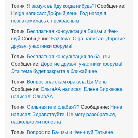
Топик:
Я замуж выйду когда нибудь?!
Сообщение:
Helga написал: Добрый день. Год назад я
познакомилась с прекрасным
Топик:
Бесплатная консультация Бацзы и Фен-
шуй
Сообщение:
Fazilova_Olga написал: Дорогие
друзья, участники форума!
Топик:
Бесплатная консультация по ба-цзы
Сообщение:
Дорогие друзья, участники форума!
Эта тема будет закрыта в ближайшее
Топик:
Вопрос знатокам оракула Ци Мень
Сообщение:
ОльгаАА написал: Елена Бирюкова
написал: ОльгаАА
Топик:
Сильная или слабая??
Сообщение:
Нина
написал: Здравствуйте. Не могу разобраться,
насколько ли полезна
Топик:
Вопрос по Ба-цзы и Фен-шуй Татьяне