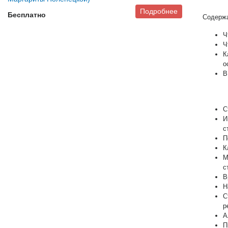
Подробнее
Бесплатно
Содержа
Ч
Ч
К
о
В
С
И
с
П
К
М
с
В
Н
С
р
А
П