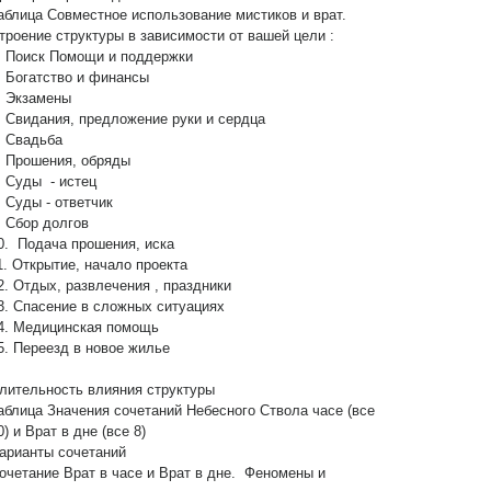
аблица Совместное использование мистиков и врат.
троение структуры в зависимости от вашей цели :
. Поиск Помощи и поддержки
. Богатство и финансы
. Экзамены
. Свидания, предложение руки и сердца
. Свадьба
. Прошения, обряды
. Суды - истец
. Суды - ответчик
. Сбор долгов
0. Подача прошения, иска
1. Открытие, начало проекта
2. Отдых, развлечения , праздники
3. Спасение в сложных ситуациях
4. Медицинская помощь
5. Переезд в новое жилье
лительность влияния структуры
аблица Значения сочетаний Небесного Ствола часе (все
0) и Врат в дне (все 8)
арианты сочетаний
очетание Врат в часе и Врат в дне. Феномены и