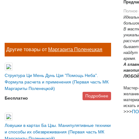
Предла
Полное 
Идеаль
большое
В масте
уникаль
рассчит
бывает 
Другие товары от
Маргарита Поленецкая
найдут 
время.
А глав
накопи
Структура Ци Мень Дунь Цзя "Помощь Неба".
ЛЮБОЙ 
Формула расчета и применения (Первая часть МК
Мастер-
Маргариты Поленецкой)
желании
Подробнее
Бесплатно
материа
искать 
>>>
ПО
Ловушки в картах Ба Цзы. Манипулятивные техники
и способы их обезвреживания (Первая часть МК
Маргариты Поленецкой)