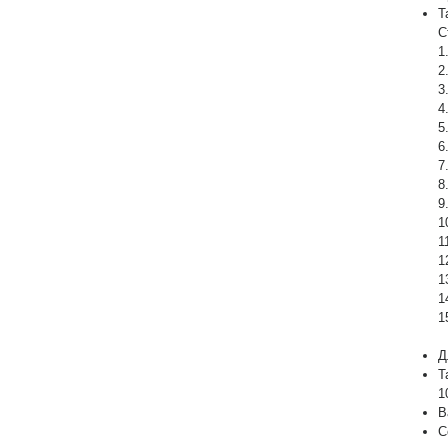
Т
С
1
2
3
4
5
6
7
8
9
1
1
1
1
1
1
Д
Т
1
В
С