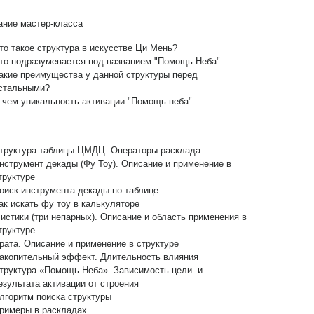
ние мастер-класса
то такое структура в искусстве Ци Мень?
то подразумевается под названием "Помощь Неба"
акие преимущества у данной структуры перед
стальными?
 чем уникальность активации "Помощь неба"
труктура таблицы ЦМДЦ. Операторы расклада
нструмент декады (Фу Тоу). Описание и применение в
труктуре
оиск инструмента декады по таблице
ак искать фу тоу в калькуляторе
истики (три непарных). Описание и область применения в
труктуре
рата. Описание и применение в структуре
акопительный эффект. Длительность влияния
труктура «Помощь Неба». Зависимость цели и
езультата активации от строения
лгоритм поиска структуры
римеры в раскладах