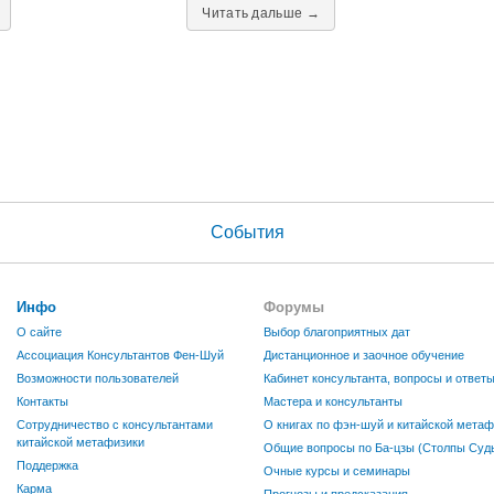
Читать дальше →
События
Инфо
Форумы
О сайте
Выбор благоприятных дат
Ассоциация Консультантов Фен-Шуй
Дистанционное и заочное обучение
Возможности пользователей
Кабинет консультанта, вопросы и ответ
Контакты
Мастера и консультанты
Сотрудничество с консультантами
О книгах по фэн-шуй и китайской метаф
китайской метафизики
Общие вопросы по Ба-цзы (Столпы Судь
Поддержка
Очные курсы и семинары
Карма
Прогнозы и предсказания