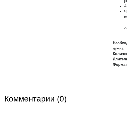
р
А
Ч
к
>
Необхо
нужна
Количе
Длител
Формат
Комментарии (
0
)