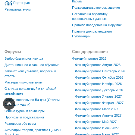
Карма
Партнерам
Пользовательское соглашение
Рекламодателям
Согласие на обработку
персональных данных
Правила поведения на Форумах
Правила для размещения
Публикаций
Форумы
Спецпредложения
Выбор благоприятных дат
Фен-шуй прогноз 2026
Дистанционное и заочное обучение
Фен-шуй прогноз Август 2026
Кабинет консультанта, вопросы и
Фен-шуй прогноз Сентябрь 2026
ответы
Фен-шуй прогноз Октябрь 2026
Мастера и консультанты
Фен-шуй прогноз Ноябрь 2026
О книгах по фэн-шуй и китайской
Фен-шуй прогноз Декабрь 2026
метафизике
Фен-шуй прогноз Январь 2027
Общие вопросы по Ба-цзы (Столпы
Фен-шуй прогноз Февраль 2027
Судьбы и удачи)
Фен-шуй прогноз Март 2027
Очные курсы и семинары
Фен-шуй прогноз Апрель 2027
Прогнозы и предсказания
Фен-шуй прогноз Май 2027
Разговоры обо всем
Фен-шуй прогноз Июнь 2027
Активации, теория, практика Ци Мэнь
Фен-шуй прогноз Июль 2027
Дунь Цзя