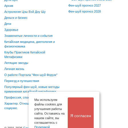
Фен-шуй прогноз 2027
Архив
Фен-шуй прогноз 2028
Астрология Цзы Вэй Доу Шу
Деньги и бизнес
Дети
Здоровье
Знаменитые личности и события
Китайская медицина, диетология и
физиогномика
Клубы Практиков Китайской
Метафизики
Летящие звезды
Личная жизнь
О работе Портала "Фен-шуй Форум"
Переезд и путешествия
Популярный фен-шуй, новые методы
применения китайской метафизики
Профессия, способности, хобби
Мы используем
Характер. Отношения в семье и
файлы cookies для
социуме.
улучшения работы
сайта. Оставаясь на
Я согласен
нашем сайте, вы
соглашаетесь с
Политикой