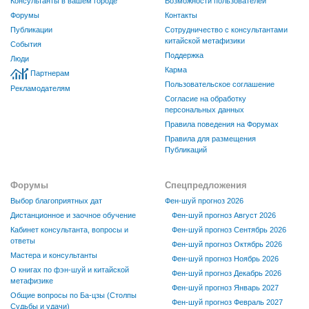
Консультанты в вашем городе
Возможности пользователей
Форумы
Контакты
Публикации
Сотрудничество с консультантами
китайской метафизики
События
Поддержка
Люди
Карма
Партнерам
Пользовательское соглашение
Рекламодателям
Согласие на обработку
персональных данных
Правила поведения на Форумах
Правила для размещения
Публикаций
Форумы
Спецпредложения
Выбор благоприятных дат
Фен-шуй прогноз 2026
Дистанционное и заочное обучение
Фен-шуй прогноз Август 2026
Кабинет консультанта, вопросы и
Фен-шуй прогноз Сентябрь 2026
ответы
Фен-шуй прогноз Октябрь 2026
Мастера и консультанты
Фен-шуй прогноз Ноябрь 2026
О книгах по фэн-шуй и китайской
Фен-шуй прогноз Декабрь 2026
метафизике
Фен-шуй прогноз Январь 2027
Общие вопросы по Ба-цзы (Столпы
Фен-шуй прогноз Февраль 2027
Судьбы и удачи)