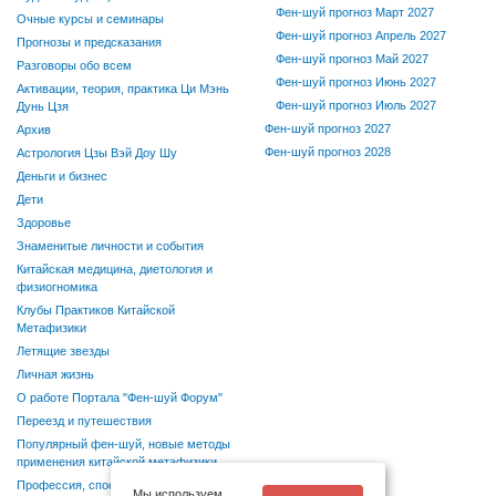
Фен-шуй прогноз Март 2027
Очные курсы и семинары
Фен-шуй прогноз Апрель 2027
Прогнозы и предсказания
Фен-шуй прогноз Май 2027
Разговоры обо всем
Фен-шуй прогноз Июнь 2027
Активации, теория, практика Ци Мэнь
Фен-шуй прогноз Июль 2027
Дунь Цзя
Фен-шуй прогноз 2027
Архив
Фен-шуй прогноз 2028
Астрология Цзы Вэй Доу Шу
Деньги и бизнес
Дети
Здоровье
Знаменитые личности и события
Китайская медицина, диетология и
физиогномика
Клубы Практиков Китайской
Метафизики
Летящие звезды
Личная жизнь
О работе Портала "Фен-шуй Форум"
Переезд и путешествия
Популярный фен-шуй, новые методы
применения китайской метафизики
Профессия, способности, хобби
Мы используем