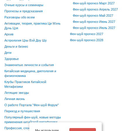
Фен-шуй прогноз Март 2027
Очные курсы и семинары
Фен-шуй прогноз Апрель 2027
Прогнозы и предсказания
Фен-шуй прогноз Май 2027
Разговоры обо всем
Фен-шуй прогноз Июнь 2027
Активации, теория, практика Ци Мэнь
Фен-шуй прогноз Июль 2027
Дунь Цзя
Фен-шуй прогноз 2027
Архив
Фен-шуй прогноз 2028
Астрология Цзы Вэй Доу Шу
Деньги и бизнес
Дети
Здоровье
Знаменитые личности и события
Китайская медицина, диетология и
физиогномика
Клубы Практиков Китайской
Метафизики
Летящие звезды
Личная жизнь
О работе Портала "Фен-шуй Форум"
Переезд и путешествия
Популярный фен-шуй, новые методы
применения китайской метафизики
Профессия, способности, хобби
Мы используем