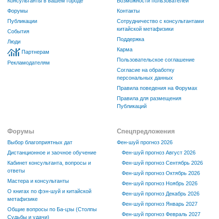
Консультанты в вашем городе
Возможности пользователей
Форумы
Контакты
Публикации
Сотрудничество с консультантами
китайской метафизики
События
Поддержка
Люди
Карма
Партнерам
Пользовательское соглашение
Рекламодателям
Согласие на обработку
персональных данных
Правила поведения на Форумах
Правила для размещения
Публикаций
Форумы
Спецпредложения
Выбор благоприятных дат
Фен-шуй прогноз 2026
Дистанционное и заочное обучение
Фен-шуй прогноз Август 2026
Кабинет консультанта, вопросы и
Фен-шуй прогноз Сентябрь 2026
ответы
Фен-шуй прогноз Октябрь 2026
Мастера и консультанты
Фен-шуй прогноз Ноябрь 2026
О книгах по фэн-шуй и китайской
Фен-шуй прогноз Декабрь 2026
метафизике
Фен-шуй прогноз Январь 2027
Общие вопросы по Ба-цзы (Столпы
Фен-шуй прогноз Февраль 2027
Судьбы и удачи)