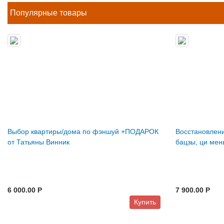
Популярные товары
Выбор квартиры/дома по фэншуй +ПОДАРОК
Восстановлени
от Татьяны Винник
бацзы, ци мен
6 000.00 P
7 900.00 P
Купить