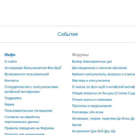
События
Инфо
Форумы
О сайте
Выбор благоприятных дат
Ассоциация Консультантов Фен-Шуй
Дистанционное и заочное обучение
Возможности пользователей
Кабинет консультанта, вопросы и ответ
Контакты
Мастера и консультанты
Сотрудничество с консультантами
О книгах по фэн-шуй и китайской метаф
китайской метафизики
Общие вопросы по Ба-цзы (Столпы Судь
Поддержка
Очные курсы и семинары
Карма
Прогнозы и предсказания
Пользовательское соглашение
Разговоры обо всем
Согласие на обработку
Активации, теория, практика Ци Мэнь Ду
персональных данных
Архив
Правила поведения на Форумах
Астрология Цзы Вэй Доу Шу
Правила для размещения