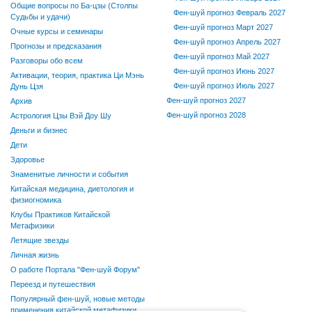
Общие вопросы по Ба-цзы (Столпы
Фен-шуй прогноз Февраль 2027
Судьбы и удачи)
Фен-шуй прогноз Март 2027
Очные курсы и семинары
Фен-шуй прогноз Апрель 2027
Прогнозы и предсказания
Фен-шуй прогноз Май 2027
Разговоры обо всем
Фен-шуй прогноз Июнь 2027
Активации, теория, практика Ци Мэнь
Фен-шуй прогноз Июль 2027
Дунь Цзя
Фен-шуй прогноз 2027
Архив
Фен-шуй прогноз 2028
Астрология Цзы Вэй Доу Шу
Деньги и бизнес
Дети
Здоровье
Знаменитые личности и события
Китайская медицина, диетология и
физиогномика
Клубы Практиков Китайской
Метафизики
Летящие звезды
Личная жизнь
О работе Портала "Фен-шуй Форум"
Переезд и путешествия
Популярный фен-шуй, новые методы
применения китайской метафизики