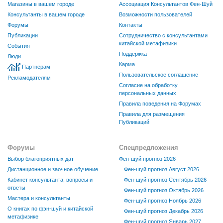
Магазины в вашем городе
Ассоциация Консультантов Фен-Шуй
Консультанты в вашем городе
Возможности пользователей
Форумы
Контакты
Публикации
Сотрудничество с консультантами
китайской метафизики
События
Поддержка
Люди
Карма
Партнерам
Пользовательское соглашение
Рекламодателям
Согласие на обработку
персональных данных
Правила поведения на Форумах
Правила для размещения
Публикаций
Форумы
Спецпредложения
Выбор благоприятных дат
Фен-шуй прогноз 2026
Дистанционное и заочное обучение
Фен-шуй прогноз Август 2026
Кабинет консультанта, вопросы и
Фен-шуй прогноз Сентябрь 2026
ответы
Фен-шуй прогноз Октябрь 2026
Мастера и консультанты
Фен-шуй прогноз Ноябрь 2026
О книгах по фэн-шуй и китайской
Фен-шуй прогноз Декабрь 2026
метафизике
Фен-шуй прогноз Январь 2027