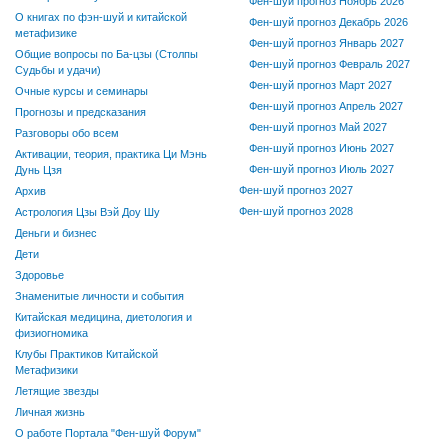
Фен-шуй прогноз Ноябрь 2026
О книгах по фэн-шуй и китайской
Фен-шуй прогноз Декабрь 2026
метафизике
Фен-шуй прогноз Январь 2027
Общие вопросы по Ба-цзы (Столпы
Фен-шуй прогноз Февраль 2027
Судьбы и удачи)
Фен-шуй прогноз Март 2027
Очные курсы и семинары
Фен-шуй прогноз Апрель 2027
Прогнозы и предсказания
Фен-шуй прогноз Май 2027
Разговоры обо всем
Фен-шуй прогноз Июнь 2027
Активации, теория, практика Ци Мэнь
Фен-шуй прогноз Июль 2027
Дунь Цзя
Фен-шуй прогноз 2027
Архив
Фен-шуй прогноз 2028
Астрология Цзы Вэй Доу Шу
Деньги и бизнес
Дети
Здоровье
Знаменитые личности и события
Китайская медицина, диетология и
физиогномика
Клубы Практиков Китайской
Метафизики
Летящие звезды
Личная жизнь
О работе Портала "Фен-шуй Форум"