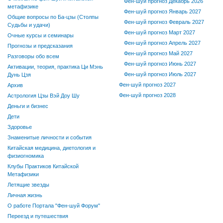
Фен-шуй прогноз Декабрь 2026
метафизике
Фен-шуй прогноз Январь 2027
Общие вопросы по Ба-цзы (Столпы
Фен-шуй прогноз Февраль 2027
Судьбы и удачи)
Фен-шуй прогноз Март 2027
Очные курсы и семинары
Фен-шуй прогноз Апрель 2027
Прогнозы и предсказания
Фен-шуй прогноз Май 2027
Разговоры обо всем
Фен-шуй прогноз Июнь 2027
Активации, теория, практика Ци Мэнь
Фен-шуй прогноз Июль 2027
Дунь Цзя
Фен-шуй прогноз 2027
Архив
Фен-шуй прогноз 2028
Астрология Цзы Вэй Доу Шу
Деньги и бизнес
Дети
Здоровье
Знаменитые личности и события
Китайская медицина, диетология и
физиогномика
Клубы Практиков Китайской
Метафизики
Летящие звезды
Личная жизнь
О работе Портала "Фен-шуй Форум"
Переезд и путешествия