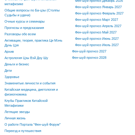
Фен-шуй прогноз Декабрь 2026
метафизике
Фен-шуй прогноз Январь 2027
Общие вопросы по Ба-цзы (Столпы
Фен-шуй прогноз Февраль 2027
Судьбы и удачи)
Фен-шуй прогноз Март 2027
Очные курсы и семинары
Фен-шуй прогноз Апрель 2027
Прогнозы и предсказания
Фен-шуй прогноз Май 2027
Разговоры обо всем
Фен-шуй прогноз Июнь 2027
Активации, теория, практика Ци Мэнь
Фен-шуй прогноз Июль 2027
Дунь Цзя
Фен-шуй прогноз 2027
Архив
Фен-шуй прогноз 2028
Астрология Цзы Вэй Доу Шу
Деньги и бизнес
Дети
Здоровье
Знаменитые личности и события
Китайская медицина, диетология и
физиогномика
Клубы Практиков Китайской
Метафизики
Летящие звезды
Личная жизнь
О работе Портала "Фен-шуй Форум"
Переезд и путешествия