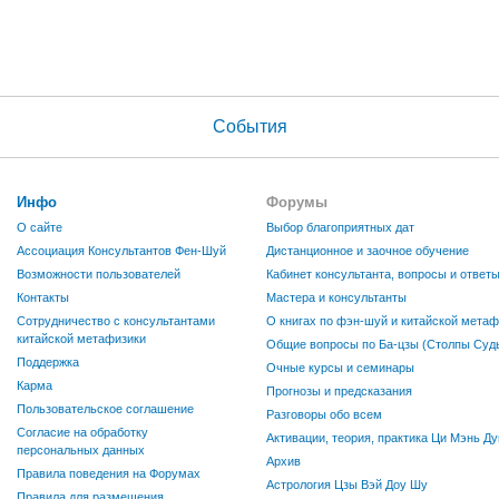
События
Инфо
Форумы
О сайте
Выбор благоприятных дат
Ассоциация Консультантов Фен-Шуй
Дистанционное и заочное обучение
Возможности пользователей
Кабинет консультанта, вопросы и ответ
Контакты
Мастера и консультанты
Сотрудничество с консультантами
О книгах по фэн-шуй и китайской метаф
китайской метафизики
Общие вопросы по Ба-цзы (Столпы Судь
Поддержка
Очные курсы и семинары
Карма
Прогнозы и предсказания
Пользовательское соглашение
Разговоры обо всем
Согласие на обработку
Активации, теория, практика Ци Мэнь Ду
персональных данных
Архив
Правила поведения на Форумах
Астрология Цзы Вэй Доу Шу
Правила для размещения