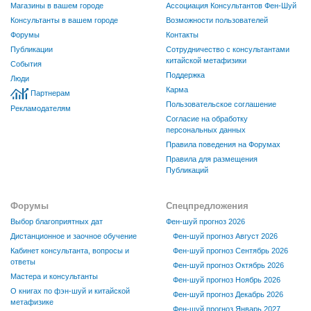
Магазины в вашем городе
Ассоциация Консультантов Фен-Шуй
Консультанты в вашем городе
Возможности пользователей
Форумы
Контакты
Публикации
Сотрудничество с консультантами
китайской метафизики
События
Поддержка
Люди
Карма
Партнерам
Пользовательское соглашение
Рекламодателям
Согласие на обработку
персональных данных
Правила поведения на Форумах
Правила для размещения
Публикаций
Форумы
Спецпредложения
Выбор благоприятных дат
Фен-шуй прогноз 2026
Дистанционное и заочное обучение
Фен-шуй прогноз Август 2026
Кабинет консультанта, вопросы и
Фен-шуй прогноз Сентябрь 2026
ответы
Фен-шуй прогноз Октябрь 2026
Мастера и консультанты
Фен-шуй прогноз Ноябрь 2026
О книгах по фэн-шуй и китайской
Фен-шуй прогноз Декабрь 2026
метафизике
Фен-шуй прогноз Январь 2027