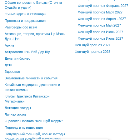
Общие вопросы по Ба-цзы (Столпы
Фен-шуй прогноз Февраль 2027
Судьбы и удачи)
Фен-шуй прогноз Март 2027
Очные курсы и семинары
Фен-шуй прогноз Апрель 2027
Прогнозы и предсказания
Фен-шуй прогноз Май 2027
Разговоры обо всем
Фен-шуй прогноз Июнь 2027
Активации, теория, практика Ци Мэнь
Фен-шуй прогноз Июль 2027
Дунь Цзя
Фен-шуй прогноз 2027
Архив
Фен-шуй прогноз 2028
Астрология Цзы Вэй Доу Шу
Деньги и бизнес
Дети
Здоровье
Знаменитые личности и события
Китайская медицина, диетология и
физиогномика
Клубы Практиков Китайской
Метафизики
Летящие звезды
Личная жизнь
О работе Портала "Фен-шуй Форум"
Переезд и путешествия
Популярный фен-шуй, новые методы
применения китайской метафизики