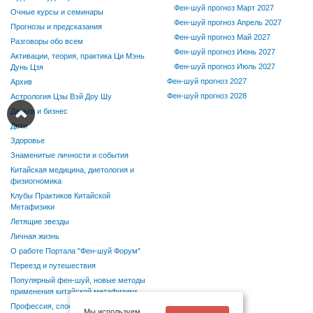
Фен-шуй прогноз Март 2027
Очные курсы и семинары
Фен-шуй прогноз Апрель 2027
Прогнозы и предсказания
Фен-шуй прогноз Май 2027
Разговоры обо всем
Фен-шуй прогноз Июнь 2027
Активации, теория, практика Ци Мэнь
Фен-шуй прогноз Июль 2027
Дунь Цзя
Фен-шуй прогноз 2027
Архив
Фен-шуй прогноз 2028
Астрология Цзы Вэй Доу Шу
Деньги и бизнес
Дети
Здоровье
Знаменитые личности и события
Китайская медицина, диетология и
физиогномика
Клубы Практиков Китайской
Метафизики
Летящие звезды
Личная жизнь
О работе Портала "Фен-шуй Форум"
Переезд и путешествия
Популярный фен-шуй, новые методы
применения китайской метафизики
Профессия, способности, хобби
Мы используем