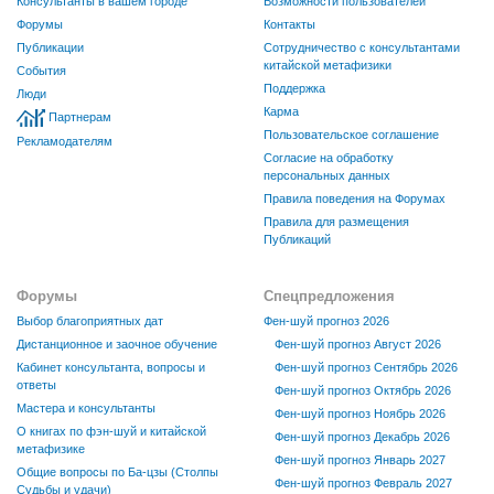
Консультанты в вашем городе
Возможности пользователей
Форумы
Контакты
Публикации
Сотрудничество с консультантами
китайской метафизики
События
Поддержка
Люди
Карма
Партнерам
Пользовательское соглашение
Рекламодателям
Согласие на обработку
персональных данных
Правила поведения на Форумах
Правила для размещения
Публикаций
Форумы
Спецпредложения
Выбор благоприятных дат
Фен-шуй прогноз 2026
Дистанционное и заочное обучение
Фен-шуй прогноз Август 2026
Кабинет консультанта, вопросы и
Фен-шуй прогноз Сентябрь 2026
ответы
Фен-шуй прогноз Октябрь 2026
Мастера и консультанты
Фен-шуй прогноз Ноябрь 2026
О книгах по фэн-шуй и китайской
Фен-шуй прогноз Декабрь 2026
метафизике
Фен-шуй прогноз Январь 2027
Общие вопросы по Ба-цзы (Столпы
Фен-шуй прогноз Февраль 2027
Судьбы и удачи)