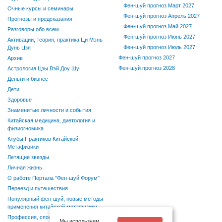
Фен-шуй прогноз Март 2027
Очные курсы и семинары
Фен-шуй прогноз Апрель 2027
Прогнозы и предсказания
Фен-шуй прогноз Май 2027
Разговоры обо всем
Фен-шуй прогноз Июнь 2027
Активации, теория, практика Ци Мэнь
Фен-шуй прогноз Июль 2027
Дунь Цзя
Фен-шуй прогноз 2027
Архив
Фен-шуй прогноз 2028
Астрология Цзы Вэй Доу Шу
Деньги и бизнес
Дети
Здоровье
Знаменитые личности и события
Китайская медицина, диетология и
физиогномика
Клубы Практиков Китайской
Метафизики
Летящие звезды
Личная жизнь
О работе Портала "Фен-шуй Форум"
Переезд и путешествия
Популярный фен-шуй, новые методы
применения китайской метафизики
Профессия, способности, хобби
Мы используем