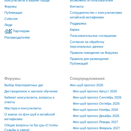
Консультанты в вашем городе
Возможности пользователей
Форумы
Контакты
Публикации
Сотрудничество с консультантами
китайской метафизики
События
Поддержка
Люди
Карма
Партнерам
Пользовательское соглашение
Рекламодателям
Согласие на обработку
персональных данных
Правила поведения на Форумах
Правила для размещения
Публикаций
Форумы
Спецпредложения
Выбор благоприятных дат
Фен-шуй прогноз 2026
Дистанционное и заочное обучение
Фен-шуй прогноз Август 2026
Кабинет консультанта, вопросы и
Фен-шуй прогноз Сентябрь 2026
ответы
Фен-шуй прогноз Октябрь 2026
Мастера и консультанты
Фен-шуй прогноз Ноябрь 2026
О книгах по фэн-шуй и китайской
Фен-шуй прогноз Декабрь 2026
метафизике
Фен-шуй прогноз Январь 2027
Общие вопросы по Ба-цзы (Столпы
Фен-шуй прогноз Февраль 2027
Судьбы и удачи)