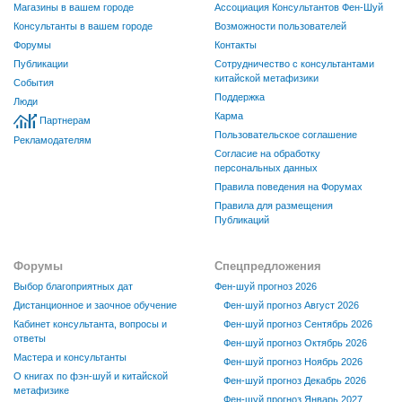
Магазины в вашем городе
Ассоциация Консультантов Фен-Шуй
Консультанты в вашем городе
Возможности пользователей
Форумы
Контакты
Публикации
Сотрудничество с консультантами
китайской метафизики
События
Поддержка
Люди
Карма
Партнерам
Пользовательское соглашение
Рекламодателям
Согласие на обработку
персональных данных
Правила поведения на Форумах
Правила для размещения
Публикаций
Форумы
Спецпредложения
Выбор благоприятных дат
Фен-шуй прогноз 2026
Дистанционное и заочное обучение
Фен-шуй прогноз Август 2026
Кабинет консультанта, вопросы и
Фен-шуй прогноз Сентябрь 2026
ответы
Фен-шуй прогноз Октябрь 2026
Мастера и консультанты
Фен-шуй прогноз Ноябрь 2026
О книгах по фэн-шуй и китайской
Фен-шуй прогноз Декабрь 2026
метафизике
Фен-шуй прогноз Январь 2027