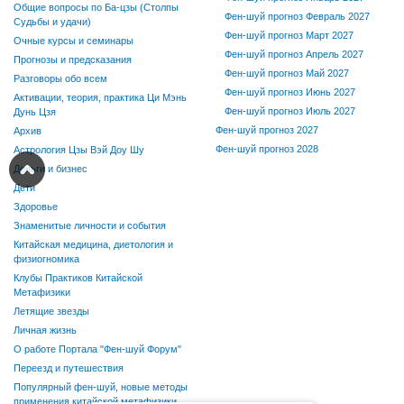
Общие вопросы по Ба-цзы (Столпы
Фен-шуй прогноз Февраль 2027
Судьбы и удачи)
Фен-шуй прогноз Март 2027
Очные курсы и семинары
Фен-шуй прогноз Апрель 2027
Прогнозы и предсказания
Фен-шуй прогноз Май 2027
Разговоры обо всем
Фен-шуй прогноз Июнь 2027
Активации, теория, практика Ци Мэнь
Фен-шуй прогноз Июль 2027
Дунь Цзя
Фен-шуй прогноз 2027
Архив
Фен-шуй прогноз 2028
Астрология Цзы Вэй Доу Шу
Деньги и бизнес
Дети
Здоровье
Знаменитые личности и события
Китайская медицина, диетология и
физиогномика
Клубы Практиков Китайской
Метафизики
Летящие звезды
Личная жизнь
О работе Портала "Фен-шуй Форум"
Переезд и путешествия
Популярный фен-шуй, новые методы
применения китайской метафизики