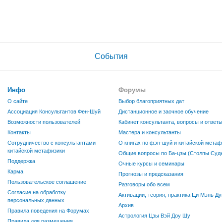
События
Инфо
Форумы
О сайте
Выбор благоприятных дат
Ассоциация Консультантов Фен-Шуй
Дистанционное и заочное обучение
Возможности пользователей
Кабинет консультанта, вопросы и ответ
Контакты
Мастера и консультанты
Сотрудничество с консультантами
О книгах по фэн-шуй и китайской метаф
китайской метафизики
Общие вопросы по Ба-цзы (Столпы Судь
Поддержка
Очные курсы и семинары
Карма
Прогнозы и предсказания
Пользовательское соглашение
Разговоры обо всем
Согласие на обработку
Активации, теория, практика Ци Мэнь Ду
персональных данных
Архив
Правила поведения на Форумах
Астрология Цзы Вэй Доу Шу
Правила для размещения