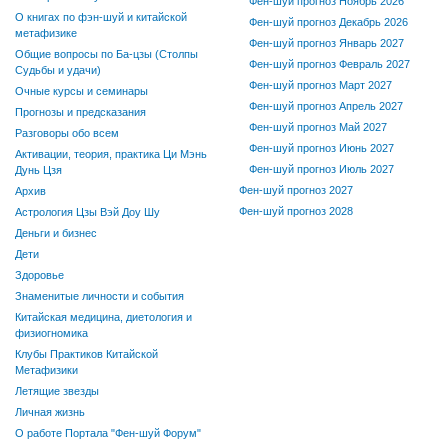
Фен-шуй прогноз Ноябрь 2026
О книгах по фэн-шуй и китайской
Фен-шуй прогноз Декабрь 2026
метафизике
Фен-шуй прогноз Январь 2027
Общие вопросы по Ба-цзы (Столпы
Фен-шуй прогноз Февраль 2027
Судьбы и удачи)
Фен-шуй прогноз Март 2027
Очные курсы и семинары
Фен-шуй прогноз Апрель 2027
Прогнозы и предсказания
Фен-шуй прогноз Май 2027
Разговоры обо всем
Фен-шуй прогноз Июнь 2027
Активации, теория, практика Ци Мэнь
Фен-шуй прогноз Июль 2027
Дунь Цзя
Фен-шуй прогноз 2027
Архив
Фен-шуй прогноз 2028
Астрология Цзы Вэй Доу Шу
Деньги и бизнес
Дети
Здоровье
Знаменитые личности и события
Китайская медицина, диетология и
физиогномика
Клубы Практиков Китайской
Метафизики
Летящие звезды
Личная жизнь
О работе Портала "Фен-шуй Форум"