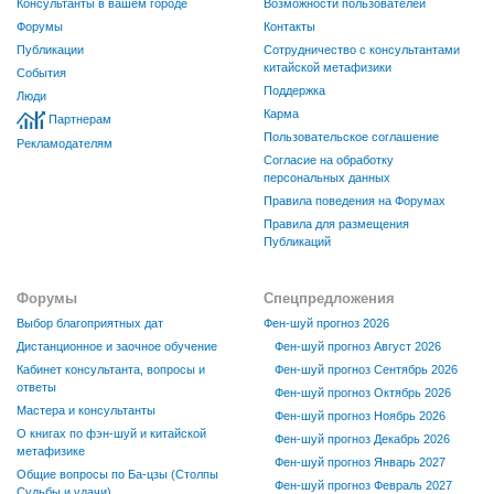
Консультанты в вашем городе
Возможности пользователей
Форумы
Контакты
Публикации
Сотрудничество с консультантами
китайской метафизики
События
Поддержка
Люди
Карма
Партнерам
Пользовательское соглашение
Рекламодателям
Согласие на обработку
персональных данных
Правила поведения на Форумах
Правила для размещения
Публикаций
Форумы
Спецпредложения
Выбор благоприятных дат
Фен-шуй прогноз 2026
Дистанционное и заочное обучение
Фен-шуй прогноз Август 2026
Кабинет консультанта, вопросы и
Фен-шуй прогноз Сентябрь 2026
ответы
Фен-шуй прогноз Октябрь 2026
Мастера и консультанты
Фен-шуй прогноз Ноябрь 2026
О книгах по фэн-шуй и китайской
Фен-шуй прогноз Декабрь 2026
метафизике
Фен-шуй прогноз Январь 2027
Общие вопросы по Ба-цзы (Столпы
Фен-шуй прогноз Февраль 2027
Судьбы и удачи)