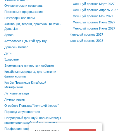
Фен-шуй прогноз Март 2027
Очные курсы и семинары
Фен-шуй прогноз Апрель 2027
Прогнозы и предсказания
Фен-шуй прогноз Май 2027
Разговоры обо всем
Фен-шуй прогноз Июнь 2027
Активации, теория, практика Ци Мэнь
Фен-шуй прогноз Июль 2027
Дунь Цзя
Фен-шуй прогноз 2027
Архив
Фен-шуй прогноз 2028
Астрология Цзы Вэй Доу Шу
Деньги и бизнес
Дети
Здоровье
Знаменитые личности и события
Китайская медицина, диетология и
физиогномика
Клубы Практиков Китайской
Метафизики
Летящие звезды
Личная жизнь
О работе Портала "Фен-шуй Форум"
Переезд и путешествия
Популярный фен-шуй, новые методы
применения китайской метафизики
Профессия, способности, хобби