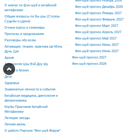
Фен-шуй прогноз Ноябрь 2026
О книгах по фэн-шуй и китайской
Фен-шуй прогноз Декабрь 2026
метафизике
Фен-шуй прогноз Январь 2027
Общие вопросы по Ба-цзы (Столпы
Фен-шуй прогноз Февраль 2027
Судьбы и удачи)
Фен-шуй прогноз Март 2027
Очные курсы и семинары
Фен-шуй прогноз Апрель 2027
Прогнозы и предсказания
Фен-шуй прогноз Май 2027
Разговоры обо всем
Фен-шуй прогноз Июнь 2027
Активации, теория, практика Ци Мэнь
Фен-шуй прогноз Июль 2027
Дунь Цзя
Фен-шуй прогноз 2027
Архив
Фен-шуй прогноз 2028
Астрология Цзы Вэй Доу Шу
Деньги и бизнес
Дети
Здоровье
Знаменитые личности и события
Китайская медицина, диетология и
физиогномика
Клубы Практиков Китайской
Метафизики
Летящие звезды
Личная жизнь
О работе Портала "Фен-шуй Форум"