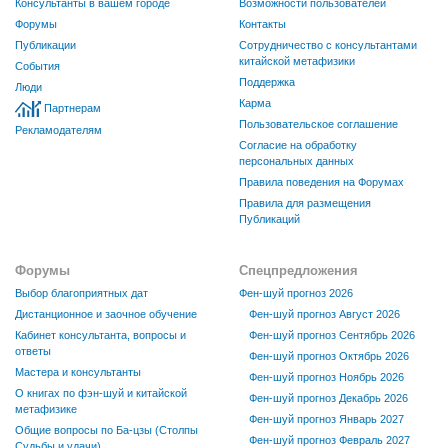
Консультанты в вашем городе
Возможности пользователей
Форумы
Контакты
Публикации
Сотрудничество с консультантами
китайской метафизики
События
Поддержка
Люди
Карма
Партнерам
Пользовательское соглашение
Рекламодателям
Согласие на обработку
персональных данных
Правила поведения на Форумах
Правила для размещения
Публикаций
Форумы
Спецпредложения
Выбор благоприятных дат
Фен-шуй прогноз 2026
Дистанционное и заочное обучение
Фен-шуй прогноз Август 2026
Кабинет консультанта, вопросы и
Фен-шуй прогноз Сентябрь 2026
ответы
Фен-шуй прогноз Октябрь 2026
Мастера и консультанты
Фен-шуй прогноз Ноябрь 2026
О книгах по фэн-шуй и китайской
Фен-шуй прогноз Декабрь 2026
метафизике
Фен-шуй прогноз Январь 2027
Общие вопросы по Ба-цзы (Столпы
Фен-шуй прогноз Февраль 2027
Судьбы и удачи)