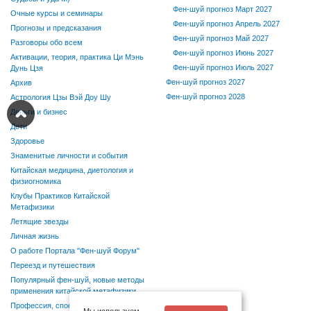
Фен-шуй прогноз Март 2027
Очные курсы и семинары
Фен-шуй прогноз Апрель 2027
Прогнозы и предсказания
Фен-шуй прогноз Май 2027
Разговоры обо всем
Фен-шуй прогноз Июнь 2027
Активации, теория, практика Ци Мэнь
Фен-шуй прогноз Июль 2027
Дунь Цзя
Фен-шуй прогноз 2027
Архив
Фен-шуй прогноз 2028
Астрология Цзы Вэй Доу Шу
Деньги и бизнес
Дети
Здоровье
Знаменитые личности и события
Китайская медицина, диетология и
физиогномика
Клубы Практиков Китайской
Метафизики
Летящие звезды
Личная жизнь
О работе Портала "Фен-шуй Форум"
Переезд и путешествия
Популярный фен-шуй, новые методы
применения китайской метафизики
Профессия, способности, хобби