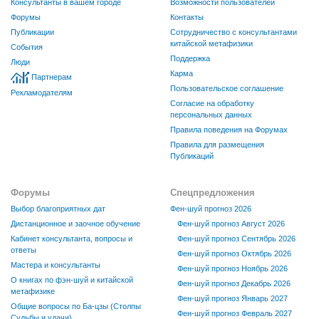
Консультанты в вашем городе
Возможности пользователей
Форумы
Контакты
Публикации
Сотрудничество с консультантами
китайской метафизики
События
Поддержка
Люди
Карма
Партнерам
Пользовательское соглашение
Рекламодателям
Согласие на обработку
персональных данных
Правила поведения на Форумах
Правила для размещения
Публикаций
Форумы
Спецпредложения
Выбор благоприятных дат
Фен-шуй прогноз 2026
Дистанционное и заочное обучение
Фен-шуй прогноз Август 2026
Кабинет консультанта, вопросы и
Фен-шуй прогноз Сентябрь 2026
ответы
Фен-шуй прогноз Октябрь 2026
Мастера и консультанты
Фен-шуй прогноз Ноябрь 2026
О книгах по фэн-шуй и китайской
Фен-шуй прогноз Декабрь 2026
метафизике
Фен-шуй прогноз Январь 2027
Общие вопросы по Ба-цзы (Столпы
Фен-шуй прогноз Февраль 2027
Судьбы и удачи)