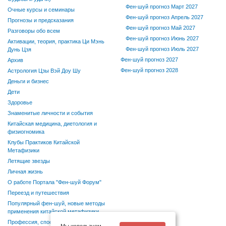
Фен-шуй прогноз Март 2027
Очные курсы и семинары
Фен-шуй прогноз Апрель 2027
Прогнозы и предсказания
Фен-шуй прогноз Май 2027
Разговоры обо всем
Фен-шуй прогноз Июнь 2027
Активации, теория, практика Ци Мэнь
Фен-шуй прогноз Июль 2027
Дунь Цзя
Фен-шуй прогноз 2027
Архив
Фен-шуй прогноз 2028
Астрология Цзы Вэй Доу Шу
Деньги и бизнес
Дети
Здоровье
Знаменитые личности и события
Китайская медицина, диетология и
физиогномика
Клубы Практиков Китайской
Метафизики
Летящие звезды
Личная жизнь
О работе Портала "Фен-шуй Форум"
Переезд и путешествия
Популярный фен-шуй, новые методы
применения китайской метафизики
Профессия, способности, хобби