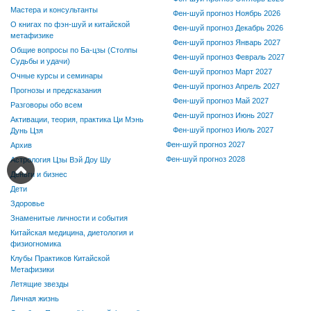
Мастера и консультанты
Фен-шуй прогноз Ноябрь 2026
О книгах по фэн-шуй и китайской
Фен-шуй прогноз Декабрь 2026
метафизике
Фен-шуй прогноз Январь 2027
Общие вопросы по Ба-цзы (Столпы
Фен-шуй прогноз Февраль 2027
Судьбы и удачи)
Фен-шуй прогноз Март 2027
Очные курсы и семинары
Фен-шуй прогноз Апрель 2027
Прогнозы и предсказания
Фен-шуй прогноз Май 2027
Разговоры обо всем
Фен-шуй прогноз Июнь 2027
Активации, теория, практика Ци Мэнь
Фен-шуй прогноз Июль 2027
Дунь Цзя
Фен-шуй прогноз 2027
Архив
Фен-шуй прогноз 2028
Астрология Цзы Вэй Доу Шу
Деньги и бизнес
Дети
Здоровье
Знаменитые личности и события
Китайская медицина, диетология и
физиогномика
Клубы Практиков Китайской
Метафизики
Летящие звезды
Личная жизнь