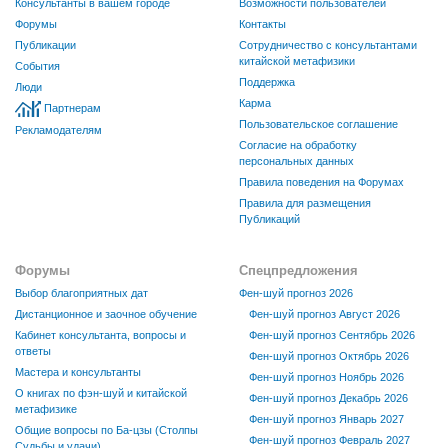
Консультанты в вашем городе
Возможности пользователей
Форумы
Контакты
Публикации
Сотрудничество с консультантами
китайской метафизики
События
Поддержка
Люди
Карма
Партнерам
Пользовательское соглашение
Рекламодателям
Согласие на обработку
персональных данных
Правила поведения на Форумах
Правила для размещения
Публикаций
Форумы
Спецпредложения
Выбор благоприятных дат
Фен-шуй прогноз 2026
Дистанционное и заочное обучение
Фен-шуй прогноз Август 2026
Кабинет консультанта, вопросы и
Фен-шуй прогноз Сентябрь 2026
ответы
Фен-шуй прогноз Октябрь 2026
Мастера и консультанты
Фен-шуй прогноз Ноябрь 2026
О книгах по фэн-шуй и китайской
Фен-шуй прогноз Декабрь 2026
метафизике
Фен-шуй прогноз Январь 2027
Общие вопросы по Ба-цзы (Столпы
Фен-шуй прогноз Февраль 2027
Судьбы и удачи)