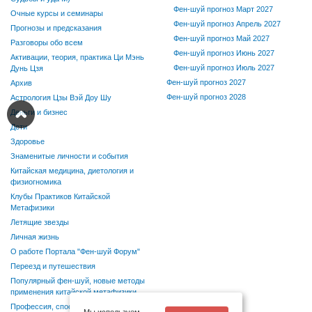
Фен-шуй прогноз Март 2027
Очные курсы и семинары
Фен-шуй прогноз Апрель 2027
Прогнозы и предсказания
Фен-шуй прогноз Май 2027
Разговоры обо всем
Фен-шуй прогноз Июнь 2027
Активации, теория, практика Ци Мэнь
Фен-шуй прогноз Июль 2027
Дунь Цзя
Фен-шуй прогноз 2027
Архив
Фен-шуй прогноз 2028
Астрология Цзы Вэй Доу Шу
Деньги и бизнес
Дети
Здоровье
Знаменитые личности и события
Китайская медицина, диетология и
физиогномика
Клубы Практиков Китайской
Метафизики
Летящие звезды
Личная жизнь
О работе Портала "Фен-шуй Форум"
Переезд и путешествия
Популярный фен-шуй, новые методы
применения китайской метафизики
Профессия, способности, хобби