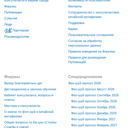
Консультанты в вашем городе
Возможности пользователей
Форумы
Контакты
Публикации
Сотрудничество с консультантами
китайской метафизики
События
Поддержка
Люди
Карма
Партнерам
Пользовательское соглашение
Рекламодателям
Согласие на обработку
персональных данных
Правила поведения на Форумах
Правила для размещения
Публикаций
Форумы
Спецпредложения
Выбор благоприятных дат
Фен-шуй прогноз 2026
Дистанционное и заочное обучение
Фен-шуй прогноз Август 2026
Кабинет консультанта, вопросы и
Фен-шуй прогноз Сентябрь 2026
ответы
Фен-шуй прогноз Октябрь 2026
Мастера и консультанты
Фен-шуй прогноз Ноябрь 2026
О книгах по фэн-шуй и китайской
Фен-шуй прогноз Декабрь 2026
метафизике
Фен-шуй прогноз Январь 2027
Общие вопросы по Ба-цзы (Столпы
Фен-шуй прогноз Февраль 2027
Судьбы и удачи)