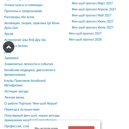
Фен-шуй прогноз Март 2027
Очные курсы и семинары
Фен-шуй прогноз Апрель 2027
Прогнозы и предсказания
Фен-шуй прогноз Май 2027
Разговоры обо всем
Фен-шуй прогноз Июнь 2027
Активации, теория, практика Ци Мэнь
Фен-шуй прогноз Июль 2027
Дунь Цзя
Фен-шуй прогноз 2027
Архив
Фен-шуй прогноз 2028
Астрология Цзы Вэй Доу Шу
Деньги и бизнес
Дети
Здоровье
Знаменитые личности и события
Китайская медицина, диетология и
физиогномика
Клубы Практиков Китайской
Метафизики
Летящие звезды
Личная жизнь
О работе Портала "Фен-шуй Форум"
Переезд и путешествия
Популярный фен-шуй, новые методы
применения китайской метафизики
Профессия, способности, хобби
Мы используем