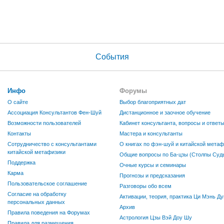
События
Инфо
Форумы
О сайте
Выбор благоприятных дат
Ассоциация Консультантов Фен-Шуй
Дистанционное и заочное обучение
Возможности пользователей
Кабинет консультанта, вопросы и ответ
Контакты
Мастера и консультанты
Сотрудничество с консультантами
О книгах по фэн-шуй и китайской метаф
китайской метафизики
Общие вопросы по Ба-цзы (Столпы Судь
Поддержка
Очные курсы и семинары
Карма
Прогнозы и предсказания
Пользовательское соглашение
Разговоры обо всем
Согласие на обработку
Активации, теория, практика Ци Мэнь Ду
персональных данных
Архив
Правила поведения на Форумах
Астрология Цзы Вэй Доу Шу
Правила для размещения