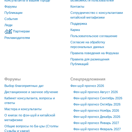
Консультанты в вашем городе
Возможности пользователей
Форумы
Контакты
Публикации
Сотрудничество с консультантами
китайской метафизики
События
Поддержка
Люди
Карма
Партнерам
Пользовательское соглашение
Рекламодателям
Согласие на обработку
персональных данных
Правила поведения на Форумах
Правила для размещения
Публикаций
Форумы
Спецпредложения
Выбор благоприятных дат
Фен-шуй прогноз 2026
Дистанционное и заочное обучение
Фен-шуй прогноз Август 2026
Кабинет консультанта, вопросы и
Фен-шуй прогноз Сентябрь 2026
ответы
Фен-шуй прогноз Октябрь 2026
Мастера и консультанты
Фен-шуй прогноз Ноябрь 2026
О книгах по фэн-шуй и китайской
Фен-шуй прогноз Декабрь 2026
метафизике
Фен-шуй прогноз Январь 2027
Общие вопросы по Ба-цзы (Столпы
Фен-шуй прогноз Февраль 2027
Судьбы и удачи)