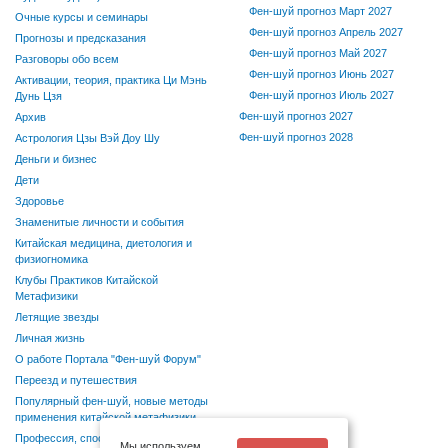
Фен-шуй прогноз Март 2027
Очные курсы и семинары
Фен-шуй прогноз Апрель 2027
Прогнозы и предсказания
Фен-шуй прогноз Май 2027
Разговоры обо всем
Фен-шуй прогноз Июнь 2027
Активации, теория, практика Ци Мэнь
Фен-шуй прогноз Июль 2027
Дунь Цзя
Фен-шуй прогноз 2027
Архив
Фен-шуй прогноз 2028
Астрология Цзы Вэй Доу Шу
Деньги и бизнес
Дети
Здоровье
Знаменитые личности и события
Китайская медицина, диетология и
физиогномика
Клубы Практиков Китайской
Метафизики
Летящие звезды
Личная жизнь
О работе Портала "Фен-шуй Форум"
Переезд и путешествия
Популярный фен-шуй, новые методы
применения китайской метафизики
Профессия, способности, хобби
Мы используем