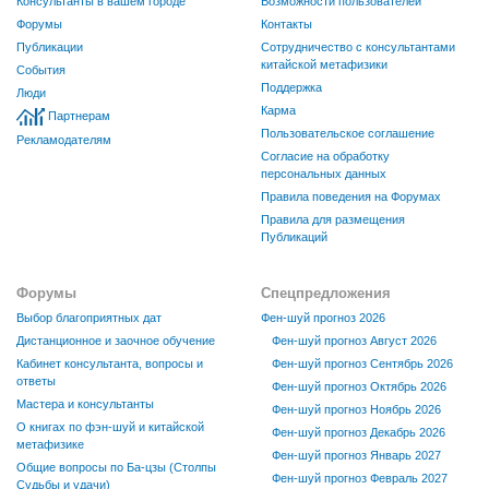
Консультанты в вашем городе
Возможности пользователей
Форумы
Контакты
Публикации
Сотрудничество с консультантами
китайской метафизики
События
Поддержка
Люди
Карма
Партнерам
Пользовательское соглашение
Рекламодателям
Согласие на обработку
персональных данных
Правила поведения на Форумах
Правила для размещения
Публикаций
Форумы
Спецпредложения
Выбор благоприятных дат
Фен-шуй прогноз 2026
Дистанционное и заочное обучение
Фен-шуй прогноз Август 2026
Кабинет консультанта, вопросы и
Фен-шуй прогноз Сентябрь 2026
ответы
Фен-шуй прогноз Октябрь 2026
Мастера и консультанты
Фен-шуй прогноз Ноябрь 2026
О книгах по фэн-шуй и китайской
Фен-шуй прогноз Декабрь 2026
метафизике
Фен-шуй прогноз Январь 2027
Общие вопросы по Ба-цзы (Столпы
Фен-шуй прогноз Февраль 2027
Судьбы и удачи)