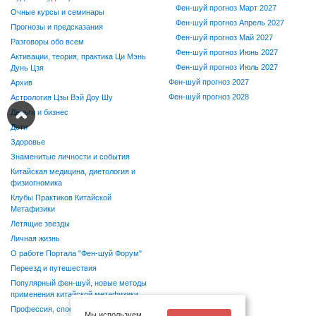
Фен-шуй прогноз Март 2027
Очные курсы и семинары
Фен-шуй прогноз Апрель 2027
Прогнозы и предсказания
Фен-шуй прогноз Май 2027
Разговоры обо всем
Фен-шуй прогноз Июнь 2027
Активации, теория, практика Ци Мэнь
Фен-шуй прогноз Июль 2027
Дунь Цзя
Фен-шуй прогноз 2027
Архив
Фен-шуй прогноз 2028
Астрология Цзы Вэй Доу Шу
Деньги и бизнес
Дети
Здоровье
Знаменитые личности и события
Китайская медицина, диетология и
физиогномика
Клубы Практиков Китайской
Метафизики
Летящие звезды
Личная жизнь
О работе Портала "Фен-шуй Форум"
Переезд и путешествия
Популярный фен-шуй, новые методы
применения китайской метафизики
Профессия, способности, хобби
Мы используем