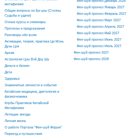
Фен-шуй прогноз Декабрь 2026
метафизике
Фен-шуй прогноз Январь 2027
Общие вопросы по Ба-цзы (Столпы
Фен-шуй прогноз Февраль 2027
Судьбы и удачи)
Фен-шуй прогноз Март 2027
Очные курсы и семинары
Фен-шуй прогноз Апрель 2027
Прогнозы и предсказания
Фен-шуй прогноз Май 2027
Разговоры обо всем
Фен-шуй прогноз Июнь 2027
Активации, теория, практика Ци Мэнь
Фен-шуй прогноз Июль 2027
Дунь Цзя
Фен-шуй прогноз 2027
Архив
Фен-шуй прогноз 2028
Астрология Цзы Вэй Доу Шу
Деньги и бизнес
Дети
Здоровье
Знаменитые личности и события
Китайская медицина, диетология и
физиогномика
Клубы Практиков Китайской
Метафизики
Летящие звезды
Личная жизнь
О работе Портала "Фен-шуй Форум"
Переезд и путешествия