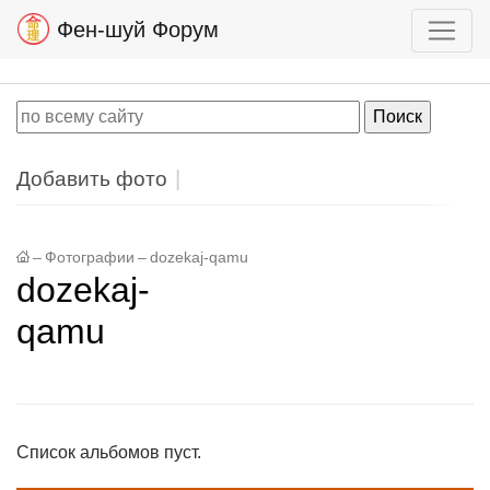
Фен-шуй Форум
Добавить фото
–
Фотографии
–
dozekaj-qamu
dozekaj-
qamu
Список альбомов пуст.