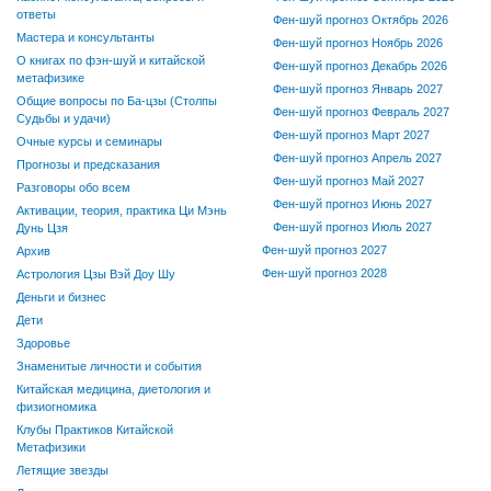
ответы
Фен-шуй прогноз Октябрь 2026
Мастера и консультанты
Фен-шуй прогноз Ноябрь 2026
О книгах по фэн-шуй и китайской
Фен-шуй прогноз Декабрь 2026
метафизике
Фен-шуй прогноз Январь 2027
Общие вопросы по Ба-цзы (Столпы
Фен-шуй прогноз Февраль 2027
Судьбы и удачи)
Фен-шуй прогноз Март 2027
Очные курсы и семинары
Фен-шуй прогноз Апрель 2027
Прогнозы и предсказания
Фен-шуй прогноз Май 2027
Разговоры обо всем
Фен-шуй прогноз Июнь 2027
Активации, теория, практика Ци Мэнь
Фен-шуй прогноз Июль 2027
Дунь Цзя
Фен-шуй прогноз 2027
Архив
Фен-шуй прогноз 2028
Астрология Цзы Вэй Доу Шу
Деньги и бизнес
Дети
Здоровье
Знаменитые личности и события
Китайская медицина, диетология и
физиогномика
Клубы Практиков Китайской
Метафизики
Летящие звезды