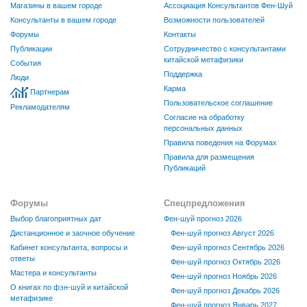
Магазины в вашем городе
Ассоциация Консультантов Фен-Шуй
Консультанты в вашем городе
Возможности пользователей
Форумы
Контакты
Публикации
Сотрудничество с консультантами
китайской метафизики
События
Поддержка
Люди
Карма
Партнерам
Пользовательское соглашение
Рекламодателям
Согласие на обработку
персональных данных
Правила поведения на Форумах
Правила для размещения
Публикаций
Форумы
Спецпредложения
Выбор благоприятных дат
Фен-шуй прогноз 2026
Дистанционное и заочное обучение
Фен-шуй прогноз Август 2026
Кабинет консультанта, вопросы и
Фен-шуй прогноз Сентябрь 2026
ответы
Фен-шуй прогноз Октябрь 2026
Мастера и консультанты
Фен-шуй прогноз Ноябрь 2026
О книгах по фэн-шуй и китайской
Фен-шуй прогноз Декабрь 2026
метафизике
Фен-шуй прогноз Январь 2027