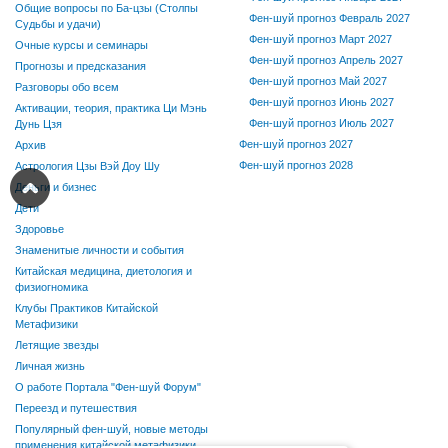
Общие вопросы по Ба-цзы (Столпы
Фен-шуй прогноз Февраль 2027
Судьбы и удачи)
Фен-шуй прогноз Март 2027
Очные курсы и семинары
Фен-шуй прогноз Апрель 2027
Прогнозы и предсказания
Фен-шуй прогноз Май 2027
Разговоры обо всем
Фен-шуй прогноз Июнь 2027
Активации, теория, практика Ци Мэнь
Фен-шуй прогноз Июль 2027
Дунь Цзя
Фен-шуй прогноз 2027
Архив
Фен-шуй прогноз 2028
Астрология Цзы Вэй Доу Шу
Деньги и бизнес
Дети
Здоровье
Знаменитые личности и события
Китайская медицина, диетология и
физиогномика
Клубы Практиков Китайской
Метафизики
Летящие звезды
Личная жизнь
О работе Портала "Фен-шуй Форум"
Переезд и путешествия
Популярный фен-шуй, новые методы
применения китайской метафизики