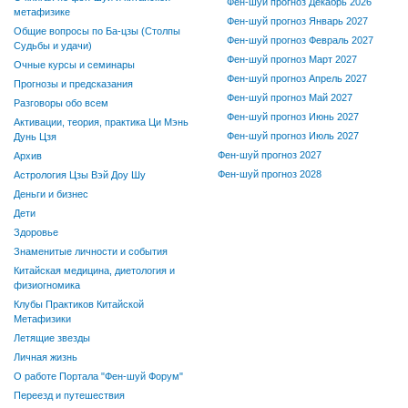
Фен-шуй прогноз Декабрь 2026
метафизике
Фен-шуй прогноз Январь 2027
Общие вопросы по Ба-цзы (Столпы
Фен-шуй прогноз Февраль 2027
Судьбы и удачи)
Фен-шуй прогноз Март 2027
Очные курсы и семинары
Фен-шуй прогноз Апрель 2027
Прогнозы и предсказания
Фен-шуй прогноз Май 2027
Разговоры обо всем
Фен-шуй прогноз Июнь 2027
Активации, теория, практика Ци Мэнь
Фен-шуй прогноз Июль 2027
Дунь Цзя
Фен-шуй прогноз 2027
Архив
Фен-шуй прогноз 2028
Астрология Цзы Вэй Доу Шу
Деньги и бизнес
Дети
Здоровье
Знаменитые личности и события
Китайская медицина, диетология и
физиогномика
Клубы Практиков Китайской
Метафизики
Летящие звезды
Личная жизнь
О работе Портала "Фен-шуй Форум"
Переезд и путешествия