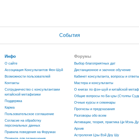
События
Инфо
Форумы
О сайте
Выбор благоприятных дат
Ассоциация Консультантов Фен-Шуй
Дистанционное и заочное обучение
Возможности пользователей
Кабинет консультанта, вопросы и ответ
Контакты
Мастера и консультанты
Сотрудничество с консультантами
О книгах по фэн-шуй и китайской метаф
китайской метафизики
Общие вопросы по Ба-цзы (Столпы Судь
Поддержка
Очные курсы и семинары
Карма
Прогнозы и предсказания
Пользовательское соглашение
Разговоры обо всем
Согласие на обработку
Активации, теория, практика Ци Мэнь Ду
персональных данных
Архив
Правила поведения на Форумах
Астрология Цзы Вэй Доу Шу
Правила для размещения