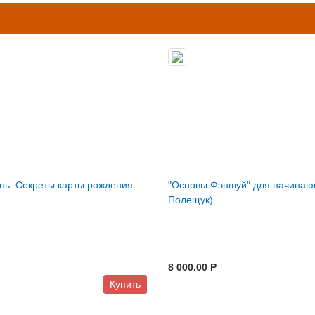
ь. Секреты карты рождения.
"Основы Фэншуй" для начина
Полещук)
8 000.00 P
Купить