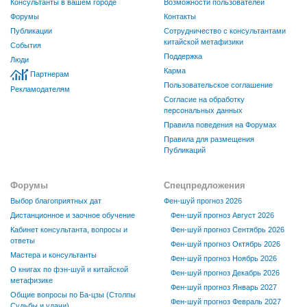
Консультанты в вашем городе
Возможности пользователей
Форумы
Контакты
Публикации
Сотрудничество с консультантами
китайской метафизики
События
Поддержка
Люди
Карма
Партнерам
Пользовательское соглашение
Рекламодателям
Согласие на обработку
персональных данных
Правила поведения на Форумах
Правила для размещения
Публикаций
Форумы
Спецпредложения
Выбор благоприятных дат
Фен-шуй прогноз 2026
Дистанционное и заочное обучение
Фен-шуй прогноз Август 2026
Кабинет консультанта, вопросы и
Фен-шуй прогноз Сентябрь 2026
ответы
Фен-шуй прогноз Октябрь 2026
Мастера и консультанты
Фен-шуй прогноз Ноябрь 2026
О книгах по фэн-шуй и китайской
Фен-шуй прогноз Декабрь 2026
метафизике
Фен-шуй прогноз Январь 2027
Общие вопросы по Ба-цзы (Столпы
Фен-шуй прогноз Февраль 2027
Судьбы и удачи)