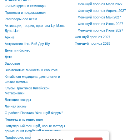
Фен-шуй прогноз Март 2027
Очные курсы и семинары
Фен-шуй прогноз Апрель 2027
Прогнозы и предсказания
Фен-шуй прогноз Май 2027
Разговоры обо всем
Фен-шуй прогноз Июнь 2027
Активации, теория, практика Ци Мэнь
Фен-шуй прогноз Июль 2027
Дунь Цзя
Фен-шуй прогноз 2027
Архив
Фен-шуй прогноз 2028
Астрология Цзы Вэй Доу Шу
Деньги и бизнес
Дети
Здоровье
Знаменитые личности и события
Китайская медицина, диетология и
физиогномика
Клубы Практиков Китайской
Метафизики
Летящие звезды
Личная жизнь
О работе Портала "Фен-шуй Форум"
Переезд и путешествия
Популярный фен-шуй, новые методы
применения китайской метафизики
Профессия, способности, хобби