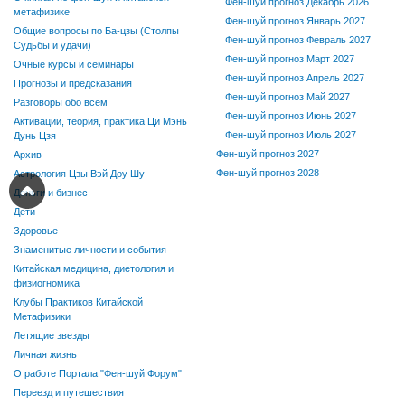
Фен-шуй прогноз Декабрь 2026
метафизике
Фен-шуй прогноз Январь 2027
Общие вопросы по Ба-цзы (Столпы
Фен-шуй прогноз Февраль 2027
Судьбы и удачи)
Фен-шуй прогноз Март 2027
Очные курсы и семинары
Фен-шуй прогноз Апрель 2027
Прогнозы и предсказания
Фен-шуй прогноз Май 2027
Разговоры обо всем
Фен-шуй прогноз Июнь 2027
Активации, теория, практика Ци Мэнь
Фен-шуй прогноз Июль 2027
Дунь Цзя
Фен-шуй прогноз 2027
Архив
Фен-шуй прогноз 2028
Астрология Цзы Вэй Доу Шу
Деньги и бизнес
Дети
Здоровье
Знаменитые личности и события
Китайская медицина, диетология и
физиогномика
Клубы Практиков Китайской
Метафизики
Летящие звезды
Личная жизнь
О работе Портала "Фен-шуй Форум"
Переезд и путешествия