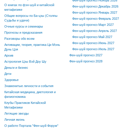
Фен-шуй прогноз Ноябрь 2026
О книгах по фэн-шуй и китайской
Фен-шуй прогноз Декабрь 2026
метафизике
Фен-шуй прогноз Январь 2027
Общие вопросы по Ба-цзы (Столпы
Фен-шуй прогноз Февраль 2027
Судьбы и удачи)
Фен-шуй прогноз Март 2027
Очные курсы и семинары
Фен-шуй прогноз Апрель 2027
Прогнозы и предсказания
Фен-шуй прогноз Май 2027
Разговоры обо всем
Фен-шуй прогноз Июнь 2027
Активации, теория, практика Ци Мэнь
Фен-шуй прогноз Июль 2027
Дунь Цзя
Фен-шуй прогноз 2027
Архив
Фен-шуй прогноз 2028
Астрология Цзы Вэй Доу Шу
Деньги и бизнес
Дети
Здоровье
Знаменитые личности и события
Китайская медицина, диетология и
физиогномика
Клубы Практиков Китайской
Метафизики
Летящие звезды
Личная жизнь
О работе Портала "Фен-шуй Форум"