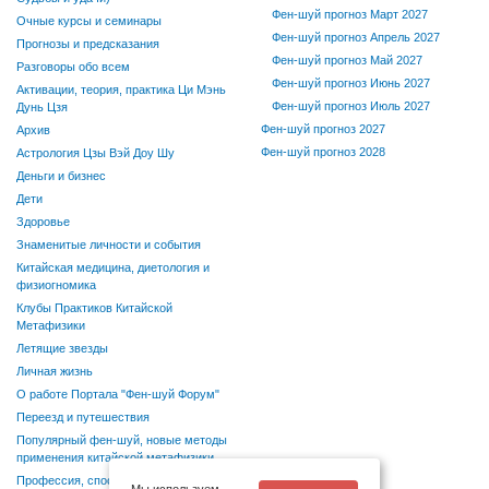
Фен-шуй прогноз Март 2027
Очные курсы и семинары
Фен-шуй прогноз Апрель 2027
Прогнозы и предсказания
Фен-шуй прогноз Май 2027
Разговоры обо всем
Фен-шуй прогноз Июнь 2027
Активации, теория, практика Ци Мэнь
Фен-шуй прогноз Июль 2027
Дунь Цзя
Фен-шуй прогноз 2027
Архив
Фен-шуй прогноз 2028
Астрология Цзы Вэй Доу Шу
Деньги и бизнес
Дети
Здоровье
Знаменитые личности и события
Китайская медицина, диетология и
физиогномика
Клубы Практиков Китайской
Метафизики
Летящие звезды
Личная жизнь
О работе Портала "Фен-шуй Форум"
Переезд и путешествия
Популярный фен-шуй, новые методы
применения китайской метафизики
Профессия, способности, хобби