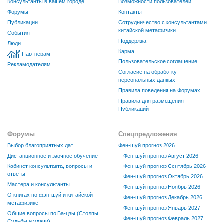
Консультанты в вашем городе
Возможности пользователей
Форумы
Контакты
Публикации
Сотрудничество с консультантами
китайской метафизики
События
Поддержка
Люди
Карма
Партнерам
Пользовательское соглашение
Рекламодателям
Согласие на обработку
персональных данных
Правила поведения на Форумах
Правила для размещения
Публикаций
Форумы
Спецпредложения
Выбор благоприятных дат
Фен-шуй прогноз 2026
Дистанционное и заочное обучение
Фен-шуй прогноз Август 2026
Кабинет консультанта, вопросы и
Фен-шуй прогноз Сентябрь 2026
ответы
Фен-шуй прогноз Октябрь 2026
Мастера и консультанты
Фен-шуй прогноз Ноябрь 2026
О книгах по фэн-шуй и китайской
Фен-шуй прогноз Декабрь 2026
метафизике
Фен-шуй прогноз Январь 2027
Общие вопросы по Ба-цзы (Столпы
Фен-шуй прогноз Февраль 2027
Судьбы и удачи)