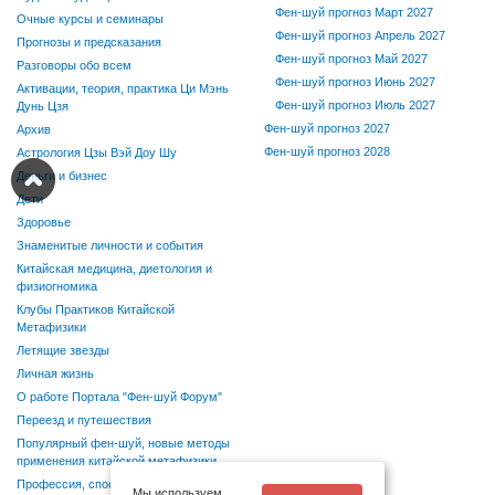
Фен-шуй прогноз Март 2027
Очные курсы и семинары
Фен-шуй прогноз Апрель 2027
Прогнозы и предсказания
Фен-шуй прогноз Май 2027
Разговоры обо всем
Фен-шуй прогноз Июнь 2027
Активации, теория, практика Ци Мэнь
Фен-шуй прогноз Июль 2027
Дунь Цзя
Фен-шуй прогноз 2027
Архив
Фен-шуй прогноз 2028
Астрология Цзы Вэй Доу Шу
Деньги и бизнес
Дети
Здоровье
Знаменитые личности и события
Китайская медицина, диетология и
физиогномика
Клубы Практиков Китайской
Метафизики
Летящие звезды
Личная жизнь
О работе Портала "Фен-шуй Форум"
Переезд и путешествия
Популярный фен-шуй, новые методы
применения китайской метафизики
Профессия, способности, хобби
Мы используем