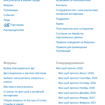
Консультанты в вашем городе
Возможности пользователей
Форумы
Контакты
Публикации
Сотрудничество с консультантами
китайской метафизики
События
Поддержка
Люди
Карма
Партнерам
Пользовательское соглашение
Рекламодателям
Согласие на обработку
персональных данных
Правила поведения на Форумах
Правила для размещения
Публикаций
Форумы
Спецпредложения
Выбор благоприятных дат
Фен-шуй прогноз 2026
Дистанционное и заочное обучение
Фен-шуй прогноз Август 2026
Кабинет консультанта, вопросы и
Фен-шуй прогноз Сентябрь 2026
ответы
Фен-шуй прогноз Октябрь 2026
Мастера и консультанты
Фен-шуй прогноз Ноябрь 2026
О книгах по фэн-шуй и китайской
Фен-шуй прогноз Декабрь 2026
метафизике
Фен-шуй прогноз Январь 2027
Общие вопросы по Ба-цзы (Столпы
Фен-шуй прогноз Февраль 2027
Судьбы и удачи)