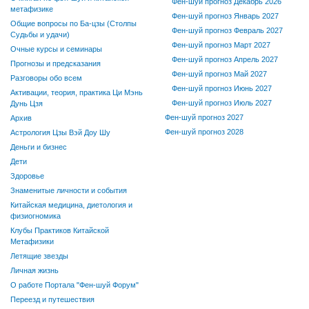
Фен-шуй прогноз Декабрь 2026
метафизике
Фен-шуй прогноз Январь 2027
Общие вопросы по Ба-цзы (Столпы
Фен-шуй прогноз Февраль 2027
Судьбы и удачи)
Фен-шуй прогноз Март 2027
Очные курсы и семинары
Фен-шуй прогноз Апрель 2027
Прогнозы и предсказания
Фен-шуй прогноз Май 2027
Разговоры обо всем
Фен-шуй прогноз Июнь 2027
Активации, теория, практика Ци Мэнь
Фен-шуй прогноз Июль 2027
Дунь Цзя
Фен-шуй прогноз 2027
Архив
Фен-шуй прогноз 2028
Астрология Цзы Вэй Доу Шу
Деньги и бизнес
Дети
Здоровье
Знаменитые личности и события
Китайская медицина, диетология и
физиогномика
Клубы Практиков Китайской
Метафизики
Летящие звезды
Личная жизнь
О работе Портала "Фен-шуй Форум"
Переезд и путешествия