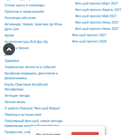
Фен-шуй прогноз Март 2027
Очные курсы и семинары
Фен-шуй прогноз Апрель 2027
Прогнозы и предсказания
Фен-шуй прогноз Май 2027
Разговоры обо всем
Фен-шуй прогноз Июнь 2027
Активации, теория, практика Ци Мэнь
Фен-шуй прогноз Июль 2027
Дунь Цзя
Фен-шуй прогноз 2027
Архив
Фен-шуй прогноз 2028
Астрология Цзы Вэй Доу Шу
Деньги и бизнес
Дети
Здоровье
Знаменитые личности и события
Китайская медицина, диетология и
физиогномика
Клубы Практиков Китайской
Метафизики
Летящие звезды
Личная жизнь
О работе Портала "Фен-шуй Форум"
Переезд и путешествия
Популярный фен-шуй, новые методы
применения китайской метафизики
Профессия, способности, хобби
Мы используем