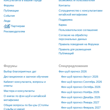
Консультанты в вашем городе
Возможности пользователей
Форумы
Контакты
Публикации
Сотрудничество с консультантами
китайской метафизики
События
Поддержка
Люди
Карма
Партнерам
Пользовательское соглашение
Рекламодателям
Согласие на обработку
персональных данных
Правила поведения на Форумах
Правила для размещения
Публикаций
Форумы
Спецпредложения
Выбор благоприятных дат
Фен-шуй прогноз 2026
Дистанционное и заочное обучение
Фен-шуй прогноз Август 2026
Кабинет консультанта, вопросы и
Фен-шуй прогноз Сентябрь 2026
ответы
Фен-шуй прогноз Октябрь 2026
Мастера и консультанты
Фен-шуй прогноз Ноябрь 2026
О книгах по фэн-шуй и китайской
Фен-шуй прогноз Декабрь 2026
метафизике
Фен-шуй прогноз Январь 2027
Общие вопросы по Ба-цзы (Столпы
Фен-шуй прогноз Февраль 2027
Судьбы и удачи)