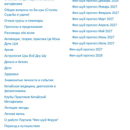
Фен-шуй прогноз Декабрь 2026
метафизике
Фен-шуй прогноз Январь 2027
Общие вопросы по Ба-цзы (Столпы
Фен-шуй прогноз Февраль 2027
Судьбы и удачи)
Фен-шуй прогноз Март 2027
Очные курсы и семинары
Фен-шуй прогноз Апрель 2027
Прогнозы и предсказания
Фен-шуй прогноз Май 2027
Разговоры обо всем
Фен-шуй прогноз Июнь 2027
Активации, теория, практика Ци Мэнь
Фен-шуй прогноз Июль 2027
Дунь Цзя
Фен-шуй прогноз 2027
Архив
Фен-шуй прогноз 2028
Астрология Цзы Вэй Доу Шу
Деньги и бизнес
Дети
Здоровье
Знаменитые личности и события
Китайская медицина, диетология и
физиогномика
Клубы Практиков Китайской
Метафизики
Летящие звезды
Личная жизнь
О работе Портала "Фен-шуй Форум"
Переезд и путешествия