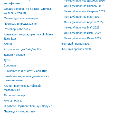
Фен-шуй прогноз Декабрь 2026
метафизике
Фен-шуй прогноз Январь 2027
Общие вопросы по Ба-цзы (Столпы
Фен-шуй прогноз Февраль 2027
Судьбы и удачи)
Фен-шуй прогноз Март 2027
Очные курсы и семинары
Фен-шуй прогноз Апрель 2027
Прогнозы и предсказания
Фен-шуй прогноз Май 2027
Разговоры обо всем
Фен-шуй прогноз Июнь 2027
Активации, теория, практика Ци Мэнь
Фен-шуй прогноз Июль 2027
Дунь Цзя
Фен-шуй прогноз 2027
Архив
Фен-шуй прогноз 2028
Астрология Цзы Вэй Доу Шу
Деньги и бизнес
Дети
Здоровье
Знаменитые личности и события
Китайская медицина, диетология и
физиогномика
Клубы Практиков Китайской
Метафизики
Летящие звезды
Личная жизнь
О работе Портала "Фен-шуй Форум"
Переезд и путешествия