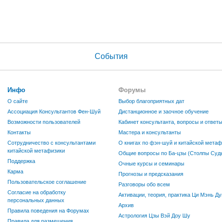
События
Инфо
Форумы
О сайте
Выбор благоприятных дат
Ассоциация Консультантов Фен-Шуй
Дистанционное и заочное обучение
Возможности пользователей
Кабинет консультанта, вопросы и ответ
Контакты
Мастера и консультанты
Сотрудничество с консультантами
О книгах по фэн-шуй и китайской метаф
китайской метафизики
Общие вопросы по Ба-цзы (Столпы Судь
Поддержка
Очные курсы и семинары
Карма
Прогнозы и предсказания
Пользовательское соглашение
Разговоры обо всем
Согласие на обработку
Активации, теория, практика Ци Мэнь Ду
персональных данных
Архив
Правила поведения на Форумах
Астрология Цзы Вэй Доу Шу
Правила для размещения