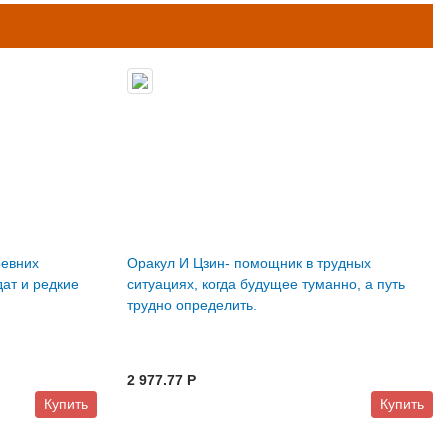
ревних
Оракул И Цзин- помощник в трудных
ат и редкие
ситуациях, когда будущее туманно, а путь
трудно определить.
2 977.77 P
Купить
Купить