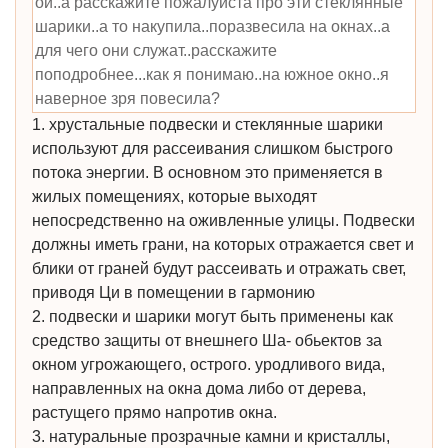
ой..а расскажите пожалуйста про эти стеклянные
шарики..а то накупила..поразвесила на окнах..а
для чего они служат..расскажите
поподробнее...как я понимаю..на южное окно..я
наверное зря повесила?
1. хрустальные подвески и стеклянные шарики
используют для рассеивания слишком быстрого
потока энергии. В основном это применяется в
жилых помещениях, которые выходят
непосредственно на оживленные улицы. Подвески
должны иметь грани, на которых отражается свет и
блики от граней будут рассеивать и отражать свет,
приводя Ци в помещении в гармонию
2. подвески и шарики могут быть применены как
средство защиты от внешнего Ша- обьектов за
окном угрожающего, острого. уродливого вида,
направленных на окна дома либо от дерева,
растущего прямо напротив окна.
3. натуральные прозрачные камни и кристаллы,