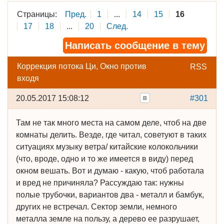
Страницы:
Пред.
1
...
14
15
16
17
18
...
20
След.
Написать сообщение в тему
Коррекция потока Ци, Окно против
RSS
входя
20.05.2017 15:08:12
#301
Там не так много места на самом деле, чтоб на две
комнаты делить. Везде, где читал, советуют в таких
ситуациях музыку ветра/ китайские колокольчики
(что, вроде, одно и то же имеется в виду) перед
окном вешать. Вот и думаю - какую, чтоб работала
и вред не причиняла? Рассуждаю так: нужны
полые трубочки, вариантов два - металл и бамбук,
других не встречал. Сектор земли, немного
металла земле на пользу, а дерево ее разрушает,