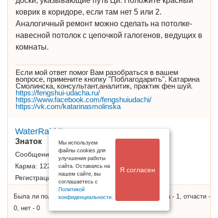
доски, указывающие путь Ци. Положите красный
коврик в коридоре, если там нет 5 или 2.
Аналогичный ремонт можно сделать на потолке-
навесной потолок с цепочкой галогенов, ведущих в
комнаты.
Если мой ответ помог Вам разобраться в вашем
вопросе, примените кнопку "Поблагодарить". Катарина
Смолинска, консультант,аналитик, практик фен шуй.
https://fengshui-udacha.ru/
https://www.facebook.com/fengshuiudachi/
https://vk.com/katarinasmolinska
WaterRabbit
Знаток
Мы используем
файлы cookies для
Сообщений:
3270
улучшения работы
Карма:
12212
сайта. Оставаясь на
Я согласен
нашем сайте, вы
Регистрация:
21.01.2013
соглашаетесь с
Политикой
Была ли полезна информация, результат опроса: да - 1, отчасти -
конфиденциальности
.
0, нет - 0