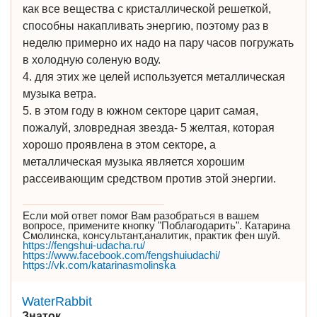
как все вещества с кристаллической решеткой,
способны накапливать энергию, поэтому раз в
неделю примерно их надо на пару часов погружать
в холодную соленую воду.
4. для этих же целей используется металлическая
музыка ветра.
5. в этом году в южном секторе царит самая,
пожалуй, зловредная звезда- 5 желтая, которая
хорошо проявлена в этом секторе, а
металлическая музыка является хорошим
рассеивающим средством против этой энергии.
Если мой ответ помог Вам разобраться в вашем
вопросе, примените кнопку "Поблагодарить". Катарина
Смолинска, консультант,аналитик, практик фен шуй.
https://fengshui-udacha.ru/
https://www.facebook.com/fengshuiudachi/
https://vk.com/katarinasmolinska
WaterRabbit
Знаток